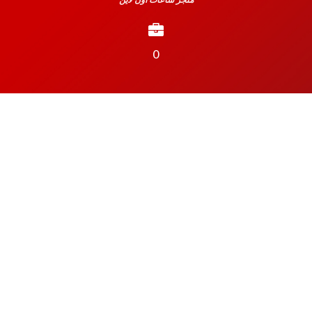
متجر ساعات أون لاين
0