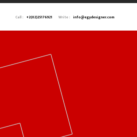
Call :
+2(02)25176921
Write :
info@egydesigner.com