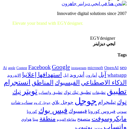
Innovative digital solutions since 2007
Elevate your brand with EGYdesigner.
Let’s shape your digital
future together!
EGYdesigner
ايجي ديزاينر
Tags
Google
Facebook
seo
microsoft
OpenAI
Ai
apple
Content
instagram
آبل
استهدافها إعلانيا
أندرويد
whatsapp
أمازون
ابل
الاندرويد
انستجرام
الفيسبوك
المناطق
الذكاء الاصطناعي
تويتر
تطبيق
تيك
تطبيق تيك توك
تطبيقات
تطبيق واتساب
جوجل
توك
تيليجرام
جوجل بلاي
سناب شات
جوجل كروم
فيس بوك
فيسبوك
فيروس كورونا
سوني
كورونا
مايكروسوفت
منطقة
متصفح
هواوي
ميتا
مقاطع الفيديو
واتساب
يوتيوب
ويندوز