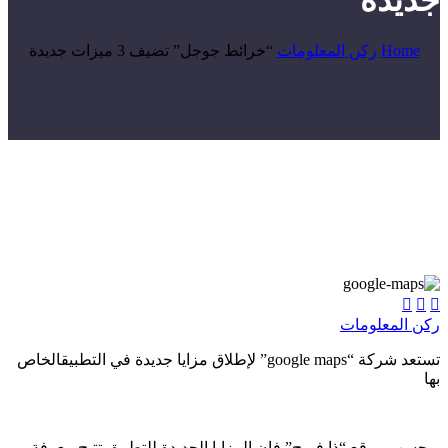
جديدة
Home
ركن المعلومات
“خرائط جوجل” تضيف 3 ميزات جديدة



ركن المعلومات
تستعد شركة “google maps” لإطلاق مزايا جديدة في التطبيقالخاص
بها
وبحسب موقع “ذا فيرج” فإن المزايا الجديدة للتطبيق تتيح معرفة