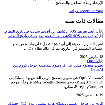
الإرشاد وبطء التفاعل والتصحيح.
maps
iOS
Google
خرائط
مقالات ذات صلة
آبل تُعيد تعريف iOS: الكشف عن أضخم تحديث في تاريخ النظام.
تشير التقارير الحديثة إلى أن Apple تعمل على واحدة من أكبر
عمليات التصميم في التاريخ، بما في ذلك نظام iOS…
18 مارس 2025
تطوير متصفح مبني على كروميوم لمنافسة جوجل كروم من
OpenAI
كشفت OpenAI عن تطوير متصفح الويب الخاص بها استنادًا إلى
Chromium، ويمكنه دعم Google Chrome مباشرة. وفقًا لموقع
BleepingComputer، يمكن…
19 أغسطس 2025
الربح من جوجل ادسنس ونصائح هامة لتضمن عدم اغلاق حسابك