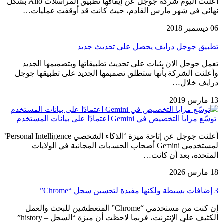
أعلنت اليوم شركة جوجل عن إيقافها تطبيق المراسلات Allo بشكل
نهائي في شهر مارس القادم، حيث كانت قد أوقفت عمليات…
06 ديسمبر 2018
تطبيق جوجل درايف يحصل على تحديث جديد
تعمل جوجل الان بثبات على تحديث تطبيقاتها وبتصميمها الجديد
وأعلنت الشركة بأنها ستطلق تصميمها الجديد على تطبيقها جوجل
درايف خلال…
13 مارس 2019
توسّع مزايا التخصيص في Gemini اعتمادًا على بيانات المستخدم
أعلنت جوجل عن إتاحة ميزة ‘الذكاء الشخصي Personal Intelligence’
لمستخدمي Gemini أصحاب الحسابات المجانية في الولايات
المتحدة، بعد أن كانت…
18 مارس 2026
3 إضافات بسيطة ولكنها مفيدة لتحسين سجل “Chrome”
إن كنت من مستخدمي “Chrome” المتعطشين للبحث والعمل
الكثيف على الإنترنت، فربما لاحظت أن ميزة “السجل – history”