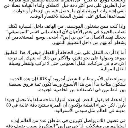
حال الطريق على نحو أكثر دقة قبل الانطلاق وأثناء القيادة فضلا عن
تلقي إشعارات فورية بشأن ما يحصل فيه من ازدحام أو حوادث
لمساعدة السائق على الطرق البديلة لاختصار الوقت.
وإذا كنت ممن يشغلون الموسيقى من الهاتف داخل السيارة لكنك
تصاب بالحيرة في بعض الأحيان لأن الذهاب إلى قسم “الموسيقى”
يجعلك تفقد الاتصال بـ “جي بي إس”، أضحى بوسع المستخدمين أن
يشغلوا أغانيهم من داخل التطبيق الشهير.
أما إذا أردت التنقل على متن الحافلة أو القطار فيخبرك هذا التطبيق
بموعد وصولها على نحو دقيق، والأكثر من ذلك أنه ينبهك إلى درجة
الازدحام في مركبات النقل العمومي حتى لا تركب وتنتظر وسيلة
النقل الموالية.
وسواء تعلق الأمر بنظام التشغيل أندرويد أو iOS فإن هذه الخدمة
ستكون متاحة بدءًا من هذا الأسبوع وربما تكون ثمة فروق بسيطة
بين النظامين في الاستفادة من الخاصية الجديدة.
إزاء هذا، قد يقول البعض إن هذه المزايا متاحة سلفا ولا تحمل جديدا
بارزا، لكن خبراء التقنية يؤكدون أن الميزة ستتيح دقة عالية في 80
مدينة في العالم مثل سيدني الأسترالية.
في غضون ذلك، يواصل كثيرون في مناطق عدة من العالم إبداء
استيائهم من مشكلات الـ”جي بي إس” المتكررة بسبب ضعف دقة