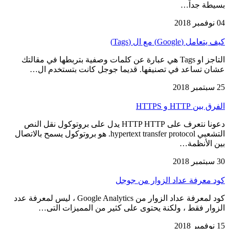
بسيطة جداً…
04 نوفمبر 2018
كيف يتعامل (Google) مع ال (Tags)
التاجز او Tags هي عبارة عن كلمات وصفية بتربطها في مقالتك
عشان تساعد في تصنيفها. قديما جوجل كانت بتستخدم ال…
25 سبتمبر 2018
الفرق بين HTTP و HTTPS
دعونا نتعرف على HTTP HTTP يدل على بروتوكول نقل النص
التشعبي hypertext transfer protocol. هو بروتوكول يسمح بالاتصال
بين الأنظمة…
30 سبتمبر 2018
كود معرفة عداد الزوار من جوجل
كود لمعرفة عداد الزوار من Google Analytics ، ليس لمعرفة عدد
الزوار فقط ، ولكنة يحتوى على كثير من المميزات التى…
15 نوفمبر 2018