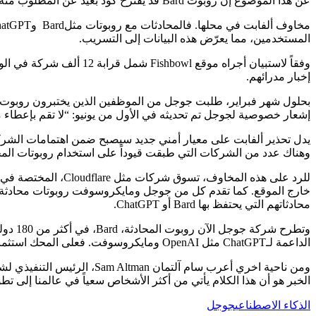
عن هذا الموضوع إن روبوت Bard قد يقترح كود بعيد عن المطلوب منه، لكنه في نهاية المطاف يساعد المبرمجين في عملهم. وصرّحت جوجل بدورها أنها تهدف إلى الإفصاح بشفافية عن قيود تقنيتها.
المستخدمين، مما يعرّض هذه البيانات إلى التسريب.
إخبار مدرائهم.
إشعار خصوصية لجوجل تم تحديثه في الأول من يونيو: “لا تقم بإعطاء مع
يدل تحذير ألفابت على معيار أمني جديد سيصبح ضمن اهتمامات الشركات
وهناك عدد من الشركات التي طبقت قيوداً على استخدام روبوتات المحاد
للرد على هذه المخا
خارج الموقع. كما تقدم كل من جوجل ومايكروسوفت روبوتات محادثة أع
محادثاتهم التي يحتفظ بها Bard أو ChatGPT.
الداعمة لـChatGPT مثل OpenAI ومايكروسوفت. فعلى المحك استثمارات بمليارات الدولارات وإيرادات تتلقاها جوجل من الخدمات السحابية والتسويقية على برامجها الجديدة للذكاء الاصطناعي.
الخبر هو أن هذا الكلام يأتي من أكثر الأشخاص سعياً في عالمنا إلى ت
الذكاء الاصطناعي
جوجل