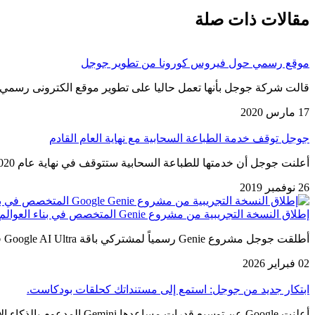
مقالات ذات صلة
موقع رسمي حول فيروس كورونا من تطوير جوجل
قالت شركة جوجل بأنها تعمل حاليا على تطوير موقع الكترونى رسمي 
17 مارس 2020
جوجل توقف خدمة الطباعة السحابية مع نهاية العام القادم
أعلنت جوجل أن خدمتها للطباعة السحابية ستتوقف في نهاية عام 2020 وذلك بعد عشرة أعوام على إطلاقها. وكانت تتيح هذه…
26 نوفمبر 2019
إطلاق النسخة التجريبية من مشروع Genie المتخصص في بناء العوالم التفاعلية
أطلقت جوجل مشروع Genie رسمياً لمشتركي باقة Google AI Ultra في الولايات المتحدة. تتيح هذه الخطوة للمستخدمين (البالغين 18 عاماً…
02 فبراير 2026
ابتكار جديد من جوجل: استمع إلى مستنداتك كحلقات بودكاست.
أعلنت Google عن توسيع قدرات مساعدها Gemini المدعوم بالذكاء الاصطناعي وإدراج ميزات جديدة في تطبيق مساحة عمل Google. علاوة على…