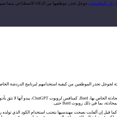
ركن المعلومات
جوجل تحذر موظفيها من الذكاء الاصطناعي بينما تسو
على الرغم من جهود شركة ألفابت المالكة لجوجل 
 بما في ذلك روبوت Bard حتى.
ما قيل إن ألفابت نصحت مهندسيها بتجنب استخدام الكود الذي تولده ر