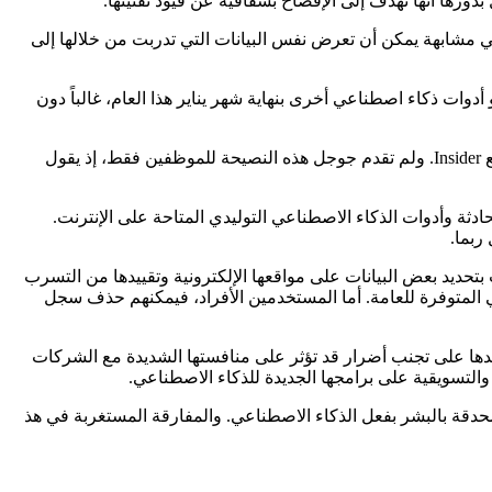
جد الباحثون أن أداة ذكاء اصطناعي مشابهة يمكن أن تعرض نفس البيانات التي تدربت من خلالها إلى
لاستبيان أجراه موقع Fishbowl شمل قرابة 12 ألف شركة في الولايات المتحدة، حوالي 43% من الموظفين كانوا يستخدمون ChatGPT أو أدوات ذكاء اصطناعي أخرى بنهاية شهر يناير هذا العام، غالباً دون
بحلول شهر فبراير، طلبت جوجل من الموظفين الذين يختبرون روبوت Bard قبل إطلاقه ألا يعطوه معلومات داخلية للشركة، حسبما أفاد موقع Insider. ولم تقدم جوجل هذه النصيحة للموظفين فقط، إذ يقول
ثة وأدوات الذكاء الاصطناعي التوليدي المتاحة على الإنترنت.
ربما.
ن ميزة تسمح للشركات بتحديد بعض البيانات على مواقعها الإلكترونية وتقييدها من التسرب
المتوفرة للعامة. أما المستخدمين الأفراد، فيمكنهم حذف سجل
ا من استخدام روبوتات المحادثة سيساعدها على تجنب أضرار قد تؤثر على منافستها الشديدة مع الشركات
توح عن خشيته من مخاطر “الانقراض” المحدقة بالبشر بفعل الذكاء الاصطناعي. والمفارقة المستغربة في هذ