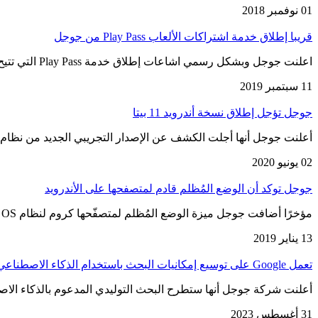
01 نوفمبر 2018
قريبا إطلاق خدمة اشتراكات الألعاب Play Pass من جوجل
اعلنت جوجل وبشكل رسمي اشاعات إطلاق خدمة Play Pass التي تتيح الاشتراك بالألعاب المتواجدة على متجرها بلاي، حيث بمقابل اشتراك…
11 سبتمبر 2019
جوجل تؤجل إطلاق نسخة أندرويد 11 بيتا
أعلنت جوجل أنها أجلت الكشف عن الإصدار التجريبي الجديد من نظام التشغيل أندرويد 11 بيتا حتى إشعار آخر و
02 يونيو 2020
جوجل توكد أن الوضع المُظلم قادم لمتصفحها على الأندرويد
مؤخرًا أضافت جوجل ميزة الوضع المُظلم لمتصفّحها كروم لنظام Mac OS، ولكن ما يبحث ويتمناه الكثيرين هو قدوم هذه الميزة للمنصفّح…
13 يناير 2019
تعمل Google على توسيع إمكانيات البحث باستخدام الذكاء الاصطناعي
أعلنت شركة جوجل أنها ستطرح البحث التوليدي المدعوم بالذكاء الاصطن
31 أغسطس 2023