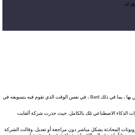
ق له
قال أربعة أشخاص مطلعين على الأمر لرويترز إن شركة ألفابت المالكة لجوجل تحذر الموظفين من كيفية استخدامهم لبرنامج الدردشة الخاص بها ، بما في ذلك Bard ، في نفس الوقت الذي تقوم فيه بتسويقه في
لتسويق روبوت المحادثة الخاص بها، Bard، كمنافس لروبوت ChatGPT، يبدو أنها لا تثق بأدوات الذكاء الاصطناعي تلك بالكامل. حيث حذرت شركة ألفابت
وبوتات المحادثة بشكل مباشر دون مراجعة أو تعديل. وقالت الشركة