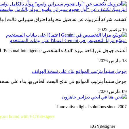
أنثروبيك تكشف عن “أول هجوم سيبراني واسع” مولّد بالكامل بواسطة 
كشفت شركة أنثروبيك عن تفاصيل محاولة اختراق سيبراني قالت إنها تُش
16 نوفمبر 2025
توسّع مزايا التخصيص في Gemini اعتمادًا على بيانات المستخدم
أعلنت جوجل عن إتاحة ميزة ‘الذكاء الشخصي Personal Intelligence’ لمستخدمي Gemini أصحاب الحسابات المجانية في الولايات المتحدة، بعد أن كانت…
18 مارس 2026
جوجل ستبدأ بترتيب المواقع بناء على نسخة الهواتف
جوجل ستبدأ بترتيب المواقع في نتائج البحث الخاص بها بناء على نسخة
09 مارس 2020
Innovative digital solutions since 2007
 your brand with EGYdesigner.
Let’s shape your digital future together!
EGYdesigner