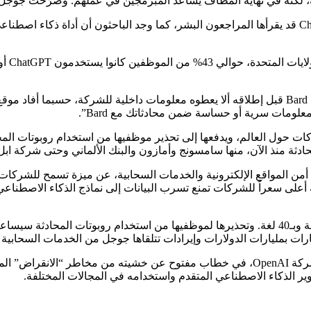
مخاوف ألفابت في محلها. فالمحادثات مع روبوتات مثلBard وChatGPT قد يقرأها المراجعون البشر، كما و
وفقاً 
لومات سرية أو حساسة ضمن محادثاتك مع Bard”.
 حول العالم، ويدفعها إلى تحذير موظفيها من استخدام روبوتات المحاد
ثة منذ الآن، منها سامسونج وأمازون والبنك الألماني وحتى شركة ابل 
وف، تسوق شركات مثل Cloudflare، المختصة في أمن المواقع الإلكترونية والخدمات السحابية، ع
لى سعراً للشركات تمنع تسرب البيانات إلى نماذج الذكاء الاصطناعي 
وتطرح شركة جوجل الآن روبوت المحادثة، Bard، في أكثر من 180 دولة وبـ40 لغة. وتحذيرها لموظفيه
ومن ناحية اخري أعرب سام آلتمان Sam Altman، الرئيس التنفيذي لشركة OpenAI، في خطاب مف
طوير الذكاء الاصطناعي المتقدم واستخدامه في المجالات المختلفة.