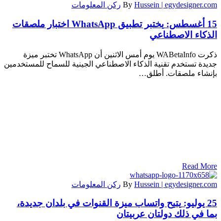
Hussein | egydesigner.com
By
ركن المعلومات
15 أغسطس:
يختبر تطبيق WhatsApp اختبار ملصقات
الذكاء الاصطناعي
ذكرت WABetaInfo يوم أمس الاثنين أن WhatsApp تختبر ميزة
جديدة تستخدم تقنية الذكاء الاصطناعي الجينية للسماح للمستخدمين
بإنشاء ملصقات. أطلق…
Read More
Hussein | egydesigner.com
By
ركن المعلومات
25 يوليو:
يتيح واتساب ميزة القنوات في بلدان جديدة،
بما في ذلك دولتان عربيتان