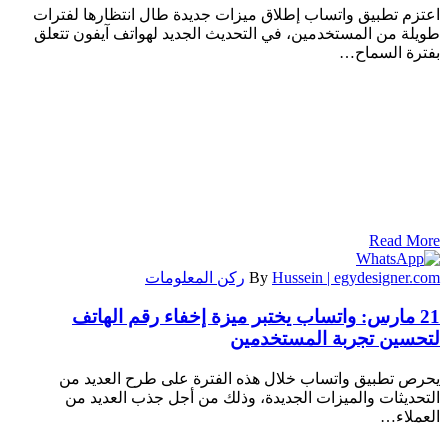
اعتزم تطبيق واتساب إطلاق ميزات جديدة طال انتظارها لفترات
طويلة من المستخدمين، في التحديث الجديد لهواتف آيفون تتعلق
بفترة السماح…
Read More
Hussein | egydesigner.com
By
ركن المعلومات
21 مارس:
واتساب يختبر ميزة إخفاء رقم الهاتف
لتحسين تجربة المستخدمين
يحرص تطبيق واتساب خلال هذه الفترة على طرح العديد من
التحديثات والميزات الجديدة، وذلك من أجل جذب العديد من
العملاء…