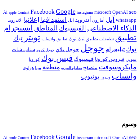
Google
Facebook
seo
microsoft
OpenAI
Ai
apple
Content
instagram
آبل
استهدافها إعلانيا
أندرويد
whatsapp
أمازون
ابل
الاندرويد
انستجرام
الفيسبوك
المناطق
الذكاء الاصطناعي
تويتر
تطبيق
تيك
تطبيق تيك توك
تطبيقات
تطبيق واتساب
جوجل
توك
تيليجرام
جوجل بلاي
سناب شات
جوجل كروم
فيس بوك
فيسبوك
فيروس كورونا
سوني
كورونا
مايكروسوفت
منطقة
متصفح
هواوي
ميتا
مقاطع الفيديو
واتساب
يوتيوب
ويندوز
وسوم
Google
Facebook
seo
microsoft
OpenAI
Ai
apple
Content
instagram