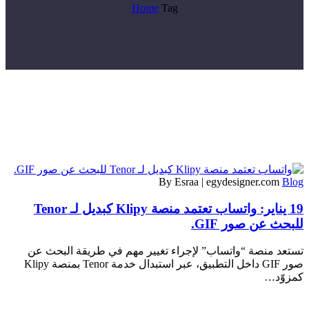
Home
Tag
By Esraa | egydesigner.com
Blog
19 يناير:
واتساب تعتمد منصة Klipy كبديل لـ Tenor
للبحث عن صور GIF.
تستعد منصة “واتساب” لإجراء تغيير مهم في طريقة البحث عن
صور GIF داخل التطبيق، عبر استبدال خدمة Tenor بمنصة Klipy
كمزوّد…