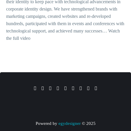
their identity to keep pace with technological advancements in
corporate identity design. We have strengthened brands with
marketing campaigns, created websites and re-developed
hundreds, participated with them in events and conferences with
technological support, and achieved many successes…
Watch
the full video
토토사이트 꽁머니
토토 사이트 모음
꽁머니 토토사이트
합법 토토사이트
토토사이트
토토사이트 꽁머니
토토 사이트 모음
꽁머니 토토사이트
합법 토토사이트
토토사이트
egydesigner
2025 © Powered by