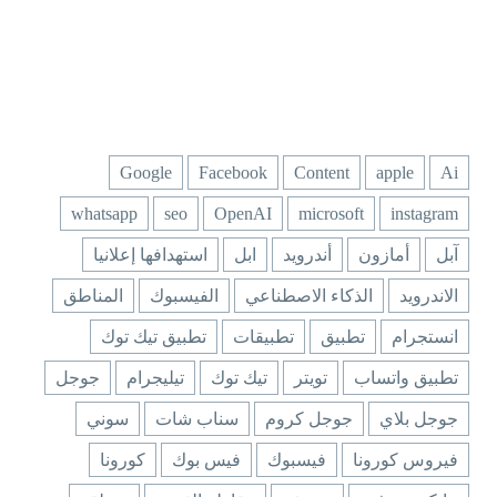
وسوم
Google
Facebook
Content
apple
Ai
whatsapp
seo
OpenAI
microsoft
instagram
آبل
أمازون
أندرويد
ابل
استهدافها إعلانيا
الاندرويد
الذكاء الاصطناعي
الفيسبوك
المناطق
انستجرام
تطبيق
تطبيقات
تطبيق تيك توك
تطبيق واتساب
تويتر
تيك توك
تيليجرام
جوجل
جوجل بلاي
جوجل كروم
سناب شات
سوني
فيروس كورونا
فيسبوك
فيس بوك
كورونا