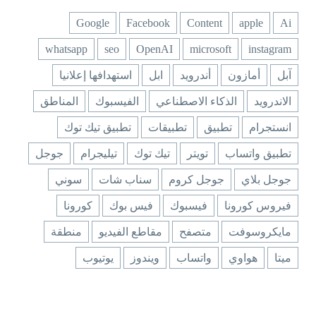
Google
Facebook
Content
apple
Ai
whatsapp
seo
OpenAI
microsoft
instagram
آبل
أمازون
أندرويد
ابل
استهدافها إعلانيا
الاندرويد
الذكاء الاصطناعي
الفيسبوك
المناطق
انستجرام
تطبيق
تطبيقات
تطبيق تيك توك
تطبيق واتساب
تويتر
تيك توك
تيليجرام
جوجل
جوجل بلاي
جوجل كروم
سناب شات
سوني
فيروس كورونا
فيسبوك
فيس بوك
كورونا
مايكروسوفت
متصفح
مقاطع الفيديو
منطقة
ميتا
هواوي
واتساب
ويندوز
يوتيوب