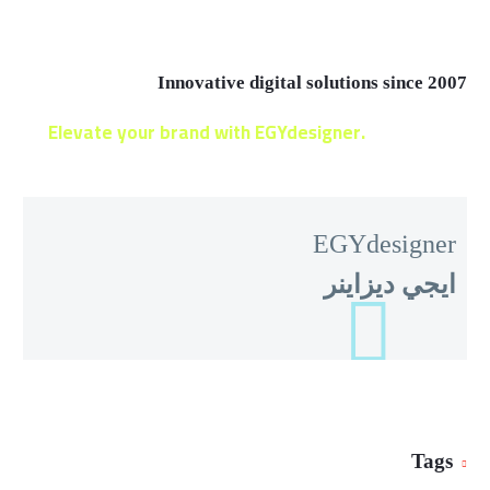
Innovative digital solutions since 2007
Elevate your brand with EGYdesigner.
Let’s shape
your digital future together!
EGYdesigner
ايجي ديزاينر
Tags