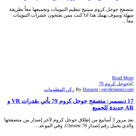
متصفح جوجل كروم سيتيح تنظيم التبويبات وتجميعها معاً بطريقة
سهلة وسوف يهمك هذا اذا كنت ممن يفتحون عشرات التبويبات
معاً…
Read More
Hussein | egydesigner.com
By
ركن المعلومات
17 ديسمبر:
متصفح جوجل كروم 79 يأتي بقدرات VR و
AR جديدة للجميع
بعد مرور 3 أسابيع من إطلاق جوجل كروم لآخر إصدار من متصفحها
والذي يحمل رقم إصدار Chrome 78، وفي الموعد…