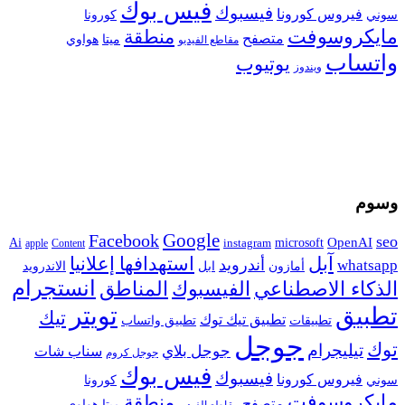
فيس بوك
فيسبوك
فيروس كورونا
سوني
كورونا
مايكروسوفت
منطقة
متصفح
هواوي
ميتا
مقاطع الفيديو
واتساب
يوتيوب
ويندوز
وسوم
Google
Facebook
seo
microsoft
OpenAI
Ai
apple
Content
instagram
آبل
استهدافها إعلانيا
أندرويد
whatsapp
أمازون
ابل
الاندرويد
انستجرام
الفيسبوك
المناطق
الذكاء الاصطناعي
تويتر
تطبيق
تيك
تطبيق تيك توك
تطبيقات
تطبيق واتساب
جوجل
توك
تيليجرام
جوجل بلاي
سناب شات
جوجل كروم
فيس بوك
فيسبوك
فيروس كورونا
سوني
كورونا
مايكروسوفت
منطقة
متصفح
هواوي
ميتا