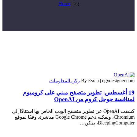
Home
Tag
By Esraa | egydesigner.com
ركن المعلومات
19 أغسطس:
تطوير متصفح مبني على كروميوم
لمنافسة جوجل كروم من OpenAI
كشفت OpenAI عن تطوير متصفح الويب الخاص بها استنادًا إلى
Chromium، ويمكنه دعم Google Chrome مباشرة. وفقًا لموقع
BleepingComputer، يمكن…