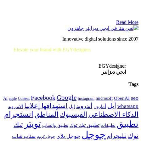
Read More
Innovative digital solutions since 2007
Elevate your brand with EGYdesigner.
Let’s shape your digital
future together!
EGYdesigner
ايجي ديزاينر
Tags
Google
Facebook
seo
microsoft
OpenAI
Ai
apple
Content
instagram
آبل
استهدافها إعلانيا
أندرويد
whatsapp
أمازون
ابل
الاندرويد
انستجرام
الفيسبوك
المناطق
الذكاء الاصطناعي
تويتر
تطبيق
تيك
تطبيق تيك توك
تطبيقات
تطبيق واتساب
جوجل
توك
تيليجرام
جوجل بلاي
سناب شات
جوجل كروم