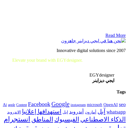
Read More
Innovative digital solutions since 2007
Elevate your brand with EGYdesigner.
Let’s shape your digital
future together!
EGYdesigner
ايجي ديزاينر
Tags
Google
Facebook
seo
microsoft
OpenAI
Ai
apple
Content
instagram
آبل
استهدافها إعلانيا
أندرويد
whatsapp
أمازون
ابل
الاندرويد
انستجرام
الفيسبوك
المناطق
الذكاء الاصطناعي
تويتر
تطبيق