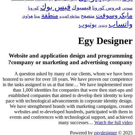
فيس بوك
فيسبوك
فيروس كورونا
سوني
كورونا
مايكروسوفت
منطقة
متصفح
هواوي
ميتا
مقاطع الفيديو
واتساب
يوتيوب
ويندوز
Egy Designer
Website and application design and programming
company or marketing and advertising company?
A question asked by many of our clients, whom we have been
honored to serve for over 18 years. We have proven our competence
in the tasks assigned to us at that time… We have implemented more
than 1,000 identities for companies that were then start-ups and
established companies that aimed to develop their identity to keep
pace with technological advancements in corporate identity design.
We have strengthened brands with marketing campaigns, created
websites and re-developed hundreds, participated with them in
events and conferences with technological support, and achieved
many successes…
Watch the full video
egydesigner
2025 © Powered by
토토사이트 꽁머니