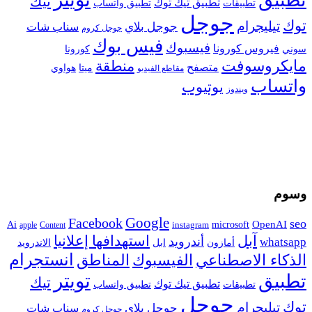
تيك
تطبيق تيك توك
تطبيقات
تطبيق واتساب
جوجل
توك
تيليجرام
جوجل بلاي
سناب شات
جوجل كروم
فيس بوك
فيسبوك
فيروس كورونا
سوني
كورونا
مايكروسوفت
منطقة
متصفح
هواوي
ميتا
مقاطع الفيديو
واتساب
يوتيوب
ويندوز
وسوم
Google
Facebook
seo
microsoft
OpenAI
Ai
apple
Content
instagram
آبل
استهدافها إعلانيا
أندرويد
whatsapp
أمازون
ابل
الاندرويد
انستجرام
الفيسبوك
المناطق
الذكاء الاصطناعي
تويتر
تطبيق
تيك
تطبيق تيك توك
تطبيقات
تطبيق واتساب
جوجل
توك
تيليجرام
جوجل بلاي
سناب شات
جوجل كروم