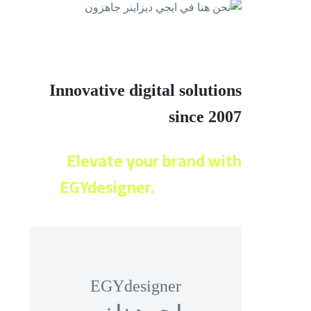
Innovative digital solutions
since 2007
Elevate your brand with
EGYdesigner.
Let’s shape
your digital future together!
EGYdesigner