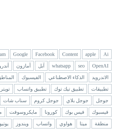
وسوم
ram
Google
Facebook
Content
apple
Ai
OpenAI
seo
whatsapp
آبل
أمازون
أندرو
الاندرويد
الذكاء الاصطناعي
الفيسبوك
المناط
تطبيقات
تطبيق تيك توك
تطبيق واتساب
تويتر
جوجل
جوجل بلاي
جوجل كروم
سناب شات
فيسبوك
فيس بوك
كورونا
مايكروسوفت
م
منطقة
ميتا
هواوي
واتساب
ويندوز
يوتي