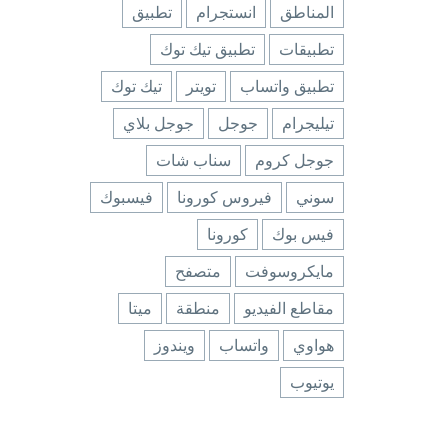
المناطق
انستجرام
تطبيق
تطبيقات
تطبيق تيك توك
تطبيق واتساب
تويتر
تيك توك
تيليجرام
جوجل
جوجل بلاي
جوجل كروم
سناب شات
سوني
فيروس كورونا
فيسبوك
فيس بوك
كورونا
مايكروسوفت
متصفح
مقاطع الفيديو
منطقة
ميتا
هواوي
واتساب
ويندوز
يوتيوب