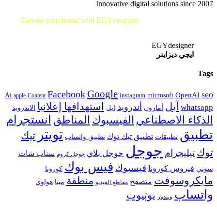
Innovative digital solutions since 2007
Elevate your brand with EGYdesigner.
Let’s shape your digital
future together!
EGYdesigner
ايجي ديزاينر
Tags
Google
Facebook
seo
microsoft
OpenAI
Ai
apple
Content
instagram
آبل
استهدافها إعلانيا
أندرويد
whatsapp
أمازون
ابل
الاندرويد
انستجرام
الفيسبوك
المناطق
الذكاء الاصطناعي
تويتر
تطبيق
تيك
تطبيق تيك توك
تطبيقات
تطبيق واتساب
جوجل
توك
تيليجرام
جوجل بلاي
سناب شات
جوجل كروم
فيس بوك
فيسبوك
فيروس كورونا
سوني
كورونا
مايكروسوفت
منطقة
متصفح
هواوي
ميتا
مقاطع الفيديو
واتساب
يوتيوب
ويندوز