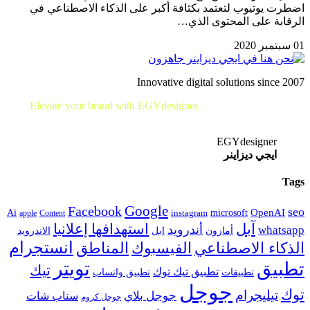
اضطرت يوتيوب لتعتمد بكثافة أكبر على الذكاء الاصطناعي في
الرقابة على المحتوى الذي…
01 سبتمبر 2020
Innovative digital solutions since 2007
Elevate your brand with EGYdesigner.
Let’s shape your digital
future together!
EGYdesigner
ايجي ديزاينر
Tags
Google
Facebook
seo
microsoft
OpenAI
Ai
apple
Content
instagram
آبل
استهدافها إعلانيا
أندرويد
whatsapp
أمازون
ابل
الاندرويد
انستجرام
الفيسبوك
المناطق
الذكاء الاصطناعي
تويتر
تطبيق
تيك
تطبيق تيك توك
تطبيقات
تطبيق واتساب
جوجل
توك
تيليجرام
جوجل بلاي
سناب شات
جوجل كروم