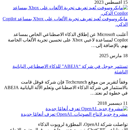
15 أغسطس 2023
مايكروسوفت تُعيد تعريف تجربة الألعاب على Xbox بمساعد Copilot
الذكي.
أعلنت Microsoft عن إطلاق الذكاء الاصطناعي الخاص بمساعد
Copilot لمساعدة لاعبي Xbox على تحسين تجربة الألعاب الخاصة
بهم. بالإضافة إلى…
18 مارس 2025
تستثمر جوجل في شركة “ABEJA” للذكاء الاصطناعي اليابانية
الناشئة
وفقاً لتقرير من موقع Techcrunch فإن شركة قوقل قامت
بالاستثمار في شركة الذكاء الاصطناعي وتعلم الآلة اليابانية ABEJA
في خطوة لم نعتد…
11 ديسمبر 2018
مشروع جديد لإنتاج الصوتيات..OpenAI تعزف أنغامًا جديدة
تواصلت شركة OpenAI، المطوّرة لروبوت الذكاء
الاصطناعي ChatGPT، توسيع حضورها في سوق المحتوى الإبداعي،