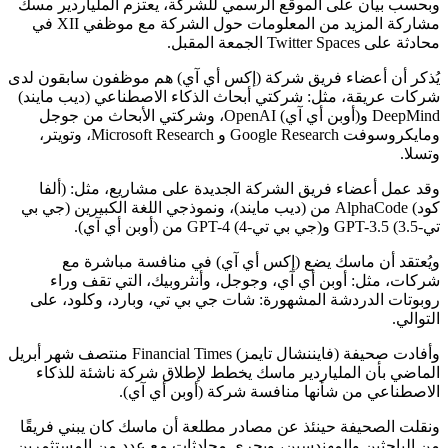
وبحسب بيان على الموقع الرسمي للشركة، يعتزم الملياردير مسك
مشاركة المزيد من المعلومات حول الشركة مع موظفي XII في
محادثة على Twitter Spaces الجمعة المقبل.
يُذكر أن أعضاء فريق شركة (إكس أي آي) هم موظفون سابقون لدى
شركات عريقة، مثل: شركتي أبحاث الذكاء الاصطناعي (ديب مايند)
DeepMind و(أوبن أي آي) OpenAI، وشركتي الأبحاث من جوجل
ومايكروسوفت Google Research و Microsoft Research، وتويتر،
وتسلا.
وقد عمل أعضاء فريق الشركة الجديدة على مشاريع، مثل: (ألفا
كود) AlphaCode من (ديب مايند)، ونموذجي اللغة الكبيرين (جي بي
تي-3.5) GPT-3.5 و(جي بي تي-4) GPT-4 من (أوبن أي آي).
ويُعتقد أن ماسك يضع (إكس أي آي) في منافسة مباشرة مع
شركات، مثل: أوبن أي آي، وجوجل، وأنثروبيك، التي تقف وراء
روبوتات الدردشة المشهورة: شات جي بي تي، وبارد، وكلود، على
التوالي.
وأفادت صحيفة (فايننشال تايمز) Financial Times منتصف شهر أبريل
الماضي بأن الملياردير ماسك يخطط لإطلاق شركة ناشئة للذكاء
الاصطناعي من شأنها منافسة شركة (أوبن أي آي).
ونقلت الصحيفة حينئذ عن مصادر مطلعة أن ماسك كان يبني فريقًا
من الباحثين والمهندسين، ويجري محادثات مع عدد من المستثمرين.