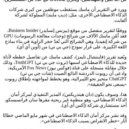
وورد في التقرير أن ماسك يستقطب موظفين من كبرى شركات
الذكاء الاصطناعي الأخرى، مثل: (ديب مايند) المملوكة لشركة
ألفابت.
ووفقًا لتقرير منفصل من موقع (بيزنس إنسايدر) Business Insider،
فقد أمّن ماسك الآلاف من شرائح (وحدات معالجة الرسومات) GPU
من شركة إنفيديا، وهي الشرائح التي تُعدّ حجر الزاوية في بناء نماذج
اللغة الكبيرة، على غرار نموذج (جي بي تي) من (أوبن أي آي).
وبُعيد تقرير (فايننشال تايمز)، كشف ماسك عن تفاصيل خططه لأداة
جديدة للذكاء الاصطناعي اسمها (تروث جي بي تي) TruthGPT، وذلك
خلال مقابلة مسجلة على قناة (فوكس نيوز) Fox News الأمريكية،
وادعى أن روبوت الدردشة الذائع الصيت (شات جي بي تي)
ChatGPT متحيز نحو الليبرالية، وهو يخطط لمواجهته بإطلاق روبوت
«يسعى نحو الحقيقة».
هذا، وسوف يكون (دان هيندريكس)، المدير التنفيذي لمركز أمان
الذكاء الاصطناعي، وهو منظمة غير ربحية مقرها سان فرانسيسكو،
أحد مستشاري شركة (إكس أي آي).
وقد نشر مركز أمان الذكاء الاصطناعي في شهر مايو الماضي خطابًا
أثار «خطر الانقراض بسبب الذكاء الاصطناعي».