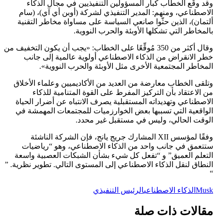
وقد وقّع الخطاب كبار المسؤولين التنفيذيين في مجال الذكاء
الاصطناعي، ومنهم: المدير التنفيذي لشركة (أوبن أي آي)، (سام
ألتمان)، الذين حثّوا صانعي السياسة على مساواة مخاطر التقنية
بالمخاطر التي تشكلها الأوبئة والحرب النووية.
وقال أكثر من 350 مُوقِّعًا على الخطاب: «يجب أن يكون التخفيف من
خطر الانقراض من الذكاء الاصطناعي أولوية عالمية إلى جانب
المخاطر المجتمعية الأخرى مثل الأوبئة والحرب النووية».
وتلقى الخطاب معارضة من العديد من الأكاديميين وعلماء الأخلاق
من الاعتقاد بأن التركيز المفرط على القوة المتنامية للذكاء
الاصطناعي وتهديداته المستقبلية يصرف الانتباه عن أضرار الحياة
الواقعية التي تسببها بعض الخوارزميات للمجتمعات المهمشة في
الوقت الحالي، وليس في مستقبل غير محدد.
وفقًا لمؤسس XII المشارك جريج يانج، فإن الشركة الناشئة
ستتعمق في جانب واحد من الذكاء الاصطناعي، وهو “رياضيات
التعلم العميق” و “تفعل كل شيء بشأن الشبكات العصبية واسعة
النطاق لنقل الذكاء الاصطناعي إلى المستوى التالي. تطوير نظرية. ”
“
Musk
الذكاء الاصطناعي
الرئيس التنفيذي
مقالات ذات صلة