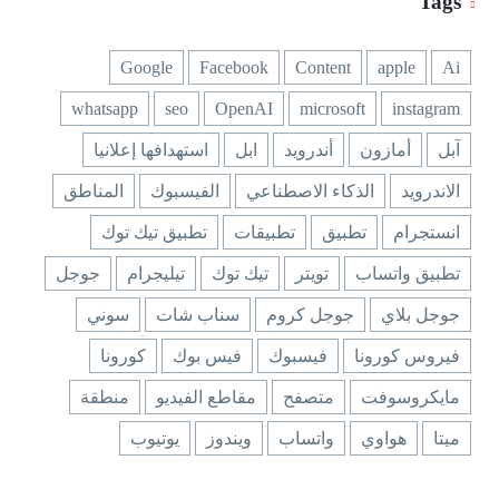
Tags
Google
Facebook
Content
apple
Ai
whatsapp
seo
OpenAI
microsoft
instagram
آبل
أمازون
أندرويد
ابل
استهدافها إعلانيا
الاندرويد
الذكاء الاصطناعي
الفيسبوك
المناطق
انستجرام
تطبيق
تطبيقات
تطبيق تيك توك
تطبيق واتساب
تويتر
تيك توك
تيليجرام
جوجل
جوجل بلاي
جوجل كروم
سناب شات
سوني
فيروس كورونا
فيسبوك
فيس بوك
كورونا
مايكروسوفت
متصفح
مقاطع الفيديو
منطقة
ميتا
هواوي
واتساب
ويندوز
يوتيوب