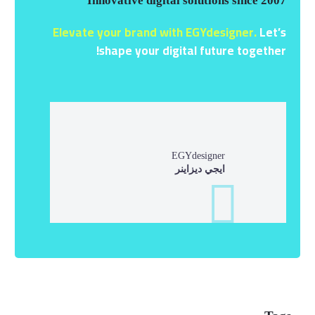
Innovative digital solutions since 2007
Elevate your brand with EGYdesigner.
Let’s
shape your digital future together!
EGYdesigner
ايجي ديزاينر