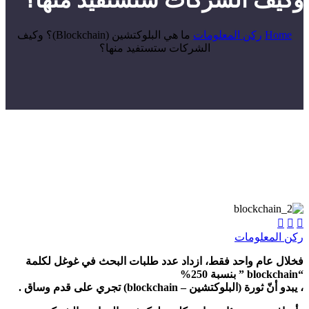
وكيف الشركات ستستفيد منها؟
Home
ركن المعلومات
ما هي البلوكتشين (Blockchain)؟ وكيف
الشركات ستستفيد منها؟



ركن المعلومات
فخلال عام واحد فقط، ازداد عدد طلبات البحث في غوغل لكلمة
“blockchain ” بنسبة 250%
، يبدو أنّ ثورة (البلوكتشين – blockchain) تجري على قدم وساق .