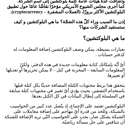
وأضافت عدة هيئات عامة كلمة بلوكتشين إلى اسم الشركة.
كما أجرى مجلس الشيوخ الأمريكي مؤخرًا نقاشًا عامًا حول تطبيق
البلوكتشين الأكثر بروزًا، (العملات المشفرة – cryptocurrency).
إذن ما السبب وراء كلّ هذه الضجّة؟ ما هي البلوكتشين و كيف
ستستفيد الشركات منها؟
ما هي البلوكتشين؟
بعبارات بسيطة، يمكن وصف البلوكتشين إضافة المعلومات له
كدفتر حسابات .
أيّ أنّه بإمكانك كتابة معلومات جديدة في هذه الدفتر، ولكنّ
المعلومات السابقة – المخزنة في كتل – لا يمكن تحريرها أو تعديلها
أو تغييرها.
يتحقق هذا بربط محتويات الكتلة المضافة حديثًا بكل كتلة قبلها
باستخدام التشفير، بحيث يؤدي أيّ تغيير في محتويات كتلة سابقة
في السلسلة إلى إبطال البيانات في كل الكتل بعدها.
البلوكتشين تعتمد على الإجماع، إذ يتّصل عدد كبير من الحواسيب
بالشبكة، وللحد من قدرة أيّ مهاجم على إضافة معاملات على
الشبكة بشكل ضار، يجب على الحواسيب التّي تريد الإضافة للشبكة
أن تتنافس على حل مسألة رياضيّة.