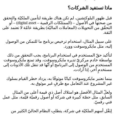
ماذا تستفيد الشركات؟
قبل ظهور البلوكتشين، لم تكن هناك طريقة لتأمين الملكيّة والتحقق
من صحتها في الأصول – (الممتلكات الرقمية – digital asset) – أو
التحقّق من التحويلات (المعاملات الماليّة) بطريقة عامّة لا تعتمد على
الثقة.
على سبيل المثال، استخدام ترخيص برنامج ما للتمكن من الوصول
إليه، مثل مايكروسوفت وورد.
لتأكيد حقّ المستخدم في استخدام البرنامج، يجب التحقق من ذلك
بواسطة خادم مركزيّ تديره مايكروسوفت، وقد تمنع مايكروسوفت
المستخدم من الوصول إلى البرنامج أو أنّها قد تنقل تلك الأذونات إلى
مستخدمٍ آخر، إذا أرادت.
بينما نعتبر مايكروسوفت كيانًا موثوقًا به، يزداد خطر القيام بسلوك
غير المشروع عند التعامل مع طرفٍ غير موثوق به.
ولعلّ المثال الأفضل هو امتلاك أصل ذي قيمة أعلى من المثال
السابق، مثل حصّة كبيرة في شركة أو أصول رقميّة قيّمة، مثل عمل
فني رقميّ.
لِنَقْل أسهم الملكيّة في شركة، يتطلب النظام الحاليّ الكثير من