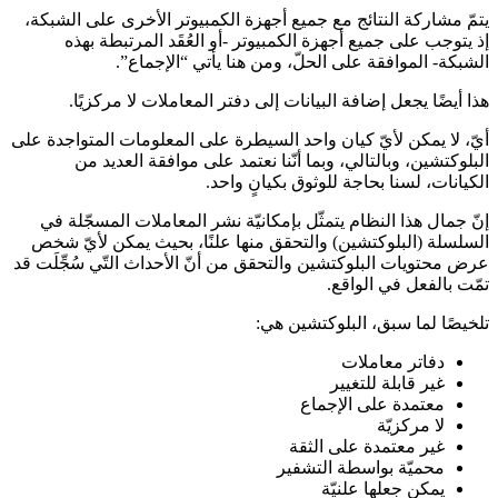
يتمّ مشاركة النتائج مع جميع أجهزة الكمبيوتر الأخرى على الشبكة،
إذ يتوجب على جميع أجهزة الكمبيوتر -أو العُقَد المرتبطة بهذه
الشبكة- الموافقة على الحلّ، ومن هنا يأتي “الإجماع”.
هذا أيضًا يجعل إضافة البيانات إلى دفتر المعاملات لا مركزيًا.
أيّ، لا يمكن لأيّ كيان واحد السيطرة على المعلومات المتواجدة على
البلوكتشين، وبالتالي، وبما أنّنا نعتمد على موافقة العديد من
الكيانات، لسنا بحاجة للوثوق بكيانٍ واحد.
إنّ جمال هذا النظام يتمثّل بإمكانيّة نشر المعاملات المسجّلة في
السلسلة (البلوكتشين) والتحقق منها علنًا، بحيث يمكن لأيّ شخص
عرض محتويات البلوكتشين والتحقق من أنّ الأحداث التّي سُجِّلَت قد
تمّت بالفعل في الواقع.
تلخيصًا لما سبق، البلوكتشين هي:
دفاتر معاملات
غير قابلة للتغيير
معتمدة على الإجماع
لا مركزيّة
غير معتمدة على الثقة
محميّة بواسطة التشفير
يمكن جعلها علنيّة