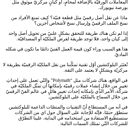
المعاملات الورقيّة بالإضافة لمحامٍ، أو كيانٍ مركزيّ موثوق مثل
بورصة نيويورك.
ماذا عن نقل أصل رقميّ مثل قطعة فنيّة؟ كيف تمنع الأفراد من
نسخ الملف الرقميّ وإرسال نسخ لأشخاص آخرين؟
إذا لم تكن هناك طريقة للتحقق بشكلٍ علنيّ من تحويل أصل واحد
إلى كيان واحد، فلا توجد طريقة لفرض الملكيّة أو المصداقيّة.
هذا هو السبب وراء كون قيمة العمل الفنيّ دائمًا ما تكون في شكله
الماديّ.
تُعتَبَر البلوكتشين أوّل تقنية تمكّننا من نقل الملكيّة الرقميّة بطريقة لا
مركزيّة وبشكلٍ لا يعتمد على الثقة.
في الواقع، هناك شركات مثل “Polymath” والتّي تعمل على إحداثِ
تغييرٍ من خلال إنشاء عملات رقميّة بإمكانها أن تمثّل الملكيّة في
شركة، الأمر الذّي بإمكانه إحداث تغييرٍ هائلٍ في عالم الفنّ الرقميّ
من خلال السماح بالملكيّة على البلوكتشين.
في أنه من المستطاع أنّ التقنيات والمنصّات الداعمة للبلوكتشين
ستطوّر حتمًا، فإنّه للإجابة على السؤال حول اي من الشركات
ستستطيع الاستفادة من استخدامه في البداية، علينا التطرّق
للشركات التّي تمتلك السمات التالية: