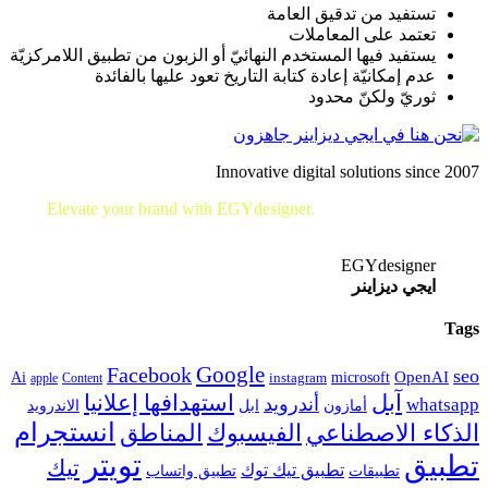
تستفيد من تدقيق العامة
تعتمد على المعاملات
يستفيد فيها المستخدم النهائيّ أو الزبون من تطبيق اللامركزيّة
عدم إمكانيّة إعادة كتابة التاريخ تعود عليها بالفائدة
ثوريّ ولكنّ محدود
Innovative digital solutions since 2007
Elevate your brand with EGYdesigner.
Let’s shape your digital
future together!
EGYdesigner
ايجي ديزاينر
Tags
Google
Facebook
seo
microsoft
OpenAI
Ai
apple
Content
instagram
آبل
استهدافها إعلانيا
أندرويد
whatsapp
أمازون
ابل
الاندرويد
انستجرام
الفيسبوك
المناطق
الذكاء الاصطناعي
تويتر
تطبيق
تيك
تطبيق تيك توك
تطبيقات
تطبيق واتساب