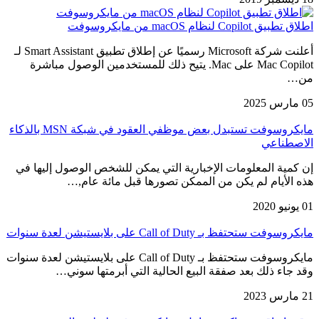
اطلاق تطبيق Copilot لنظام macOS من مايكروسوفت
أعلنت شركة Microsoft رسميًا عن إطلاق تطبيق Smart Assistant لـ
Mac Copilot على Mac. يتيح ذلك للمستخدمين الوصول مباشرة
من…
05 مارس 2025
مايكروسوفت تستبدل بعض موظفي العقود في شبكة MSN بالذكاء
الاصطناعي
إن كمية المعلومات الإخبارية التي يمكن للشخص الوصول إليها في
هذه الأيام لم يكن من الممكن تصورها قبل مائة عام,…
01 يونيو 2020
مايكروسوفت ستحتفظ بـ Call of Duty على بلايستيشن لعدة سنوات
مايكروسوفت ستحتفظ بـ Call of Duty على بلايستيشن لعدة سنوات
وقد جاء ذلك بعد صفقة البيع الحالية التي أبرمتها سوني…
21 مارس 2023