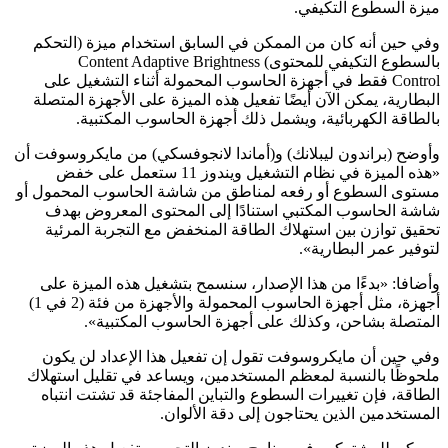
ميزة السطوع التكيفي.
وفي حين أنه كان من الممكن في السابق استخدام ميزة (التحكم
بالسطوع التكيفي للمحتوى) Content Adaptive Brightness
Control فقط في أجهزة الحاسوب المحمولة أثناء التشغيل على
البطارية، يمكن الآن أيضًا تفعيل هذه الميزة على الأجهزة المتصلة
بالطاقة الكهربائية، ويشمل ذلك أجهزة الحاسوب المكتبية.
وأوضح (براندون ليبلانك) و(أماندا لانجوفسكي) من مايكروسوفت أن
«هذه الميزة في نظام التشغيل ويندوز 11 ستعمل على خفض
مستوى السطوع أو رفعه لمناطق من شاشة الحاسوب المحمول أو
شاشة الحاسوب المكتبي استنادًا إلى المحتوى المعروض بهدف
تحقيق توازن بين استهلاك الطاقة المنخفض مع التجربة المرئية
لتوفير عمر البطارية».
وأضافا: «بدءًا من هذا الإصدار، سنسمح بتشغيل هذه الميزة على
أجهزة، مثل أجهزة الحاسوب المحمولة والأجهزة من فئة (2 في 1)
المتصلة بشاحن، وكذلك على أجهزة الحاسوب المكتبية».
وفي حين أن مايكروسوفت تقول إن تفعيل هذا الإعداد لن يكون
ملحوظًا بالنسبة لمعظم المستخدمين، ويساعد في تقليل استهلاك
الطاقة، فإن تغييرات السطوع والتباين المفاجئة قد تشتت انتباه
المستخدمين الذين يحتاجون إلى دقة الألوان.