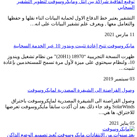
توقيع اتفاقية شراكة بين إنتل ومايكروسوفت لتطوير التشفير
السحابي
التشفير يعتبر خط الدفاع الاول لحماية البيانات اثناء نقلها و حفظها
والتعامل معها , ويعرف علم تشفير البيانات على انه…
11 مارس 2021
مايكروسوفت تتيح إعادة تثبيت ويندوز 10 عبر الخدمة السحابية
ظهرت النسخة التجريبية “18970 (20H1)” من نظام تشغيل ويندوز
10، ولنظام سيحتوي على ميزة لأول مرة تسمح للمستخدمين بإعادة
تثبيت…
03 سبتمبر 2019
وصول القراصنة الى الشيفرة المصدرية لمايكروسوفت
وصول القراصنة الى الشيفرة المصدرية لمايكروسوفت باختراق
SolarWinds وقد جاء ذلك بعد أن أكدت سابقاً مايكروسوفت تعرضها
للاختراق، ها هي…
05 يناير 2021
بعد سنوات من الانتقادات مايكروسوفت تُعيد تصميم الوضع الداكن