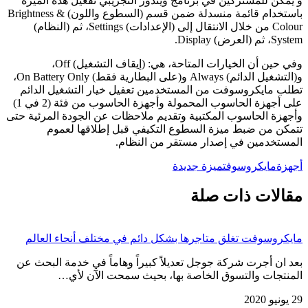
و يمكن للمشتركين في برنامج ويندوز التجريبي تفعيل هذه الميزة
باستخدام قائمة منسدلة ضمن قسم (السطوع واللون) Brightness &
Colour من خلال الانتقال إلى (الإعدادات) Settings، ثم (النظام)
System، ثم (العرض) Display.
وفي حين أن الخيارات المتاحة، هي: (إيقاف التشغيل) Off،
و(التشغيل الدائم) Always و(على البطارية فقط) On Battery Only،
تطلب مايكروسوفت من المستخدمين تعفيل خيار التشغيل الدائم
على أجهزة الحاسوب المحمولة وأجهزة الحاسوب من فئة (2 في 1)
وأجهزة الحاسوب المكتبية وتقديم ملاحظات عن الجودة المرئية حتى
تتمكن من ضبط ميزة السطوع التكيفي قبل إطلاقها لعموم
المستخدمين في إصدار مستقر من النظام.
أجهزة
مايكروسوفت
ميزة جديدة
مقالات ذات صلة
مايكروسوفت تغلق متاجرها بشكل دائم في مختلف أنحاء العالم
بعد ان أجرت شركة جوجل تعديلاً كبيراً وهاماً في خدمة البحث عن
المنتجات والتسوق الخاصة بها، بحيث سمحت الآن لأي…
29 يونيو 2020