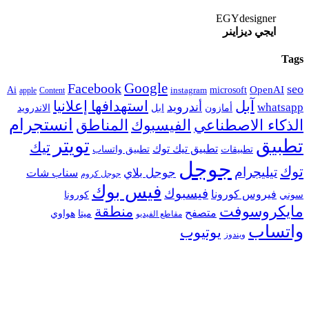
EGYdesigner
ايجي ديزاينر
Tags
Google
Facebook
seo
microsoft
OpenAI
Ai
apple
Content
instagram
آبل
استهدافها إعلانيا
أندرويد
whatsapp
أمازون
ابل
الاندرويد
انستجرام
الفيسبوك
المناطق
الذكاء الاصطناعي
تويتر
تطبيق
تيك
تطبيق تيك توك
تطبيقات
تطبيق واتساب
جوجل
توك
تيليجرام
جوجل بلاي
سناب شات
جوجل كروم
فيس بوك
فيسبوك
فيروس كورونا
سوني
كورونا
مايكروسوفت
منطقة
متصفح
هواوي
ميتا
مقاطع الفيديو
واتساب
يوتيوب
ويندوز