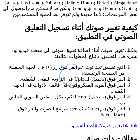
Megaphone و Robot و Battery Drain و Vibrato و Electronic و Echo
و Synth و Helium و gium و Gian. ولكن قد لا تتمكن من الوصول إلى
بعض المرشحات؛ لأنها جديدة ولم تتوفر بعد لجميع المستخدمين.
كيفية تغيير صوتك أثناء تسجيل التعليق
الصوتي في التطبيق:
يمكنك تغيير صوتك أثناء إضافة تعليق صوتي إلى مقطع فيديو تود
نشره في التطبيق، باتباع الخطوات التالية:
افتح تطبيق تيك توك، ثم انقر فوق زر (+) في الجهة السفلية
من الصفحة الرئيسية.
انقر فوق (تحميل) Upload في الزاوية اليُمنى السُفلية.
انقر فوق أيقونة الميكروفون في قائمة الأدوات في الجهة
اليُمنى.
انقر فوق (تسجيل) Record ثم سجّل التعليق الصوتي الخاص
بك.
انقر فوق (تم) Done، ثم حدد مرشح الصوت وانقر فوق
(حفظ) Save.
Tik Tok
تغيير صوتك
مقاطع الفيديو
مقالات ذات صلة