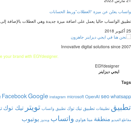
21 مارس 2023
واتساب يعلن عن ميزة “العطلات”وربط الحسابات
تطبيق الواتساب حاليا يعمل على اضافة ميزة جديدة وهي العطلات بالإضافة إلى
25 أكتوبر 2018
Innovative digital solutions since 2007
te your brand with EGYdesigner.
Let’s shape your digital future together!
EGYdesigner
ايجي ديزاينر
Tags
Google
Facebook
seo
whatsapp
microsoft
OpenAI
instagram
t
تويتر
تطبيق
تيك توك
ت
تطبيق تيك توك
تطبيقات
تطبيق واتساب
واتساب
منطقة
يوتيوب
هواوي
ميتا
مقاطع الفيديو
ويندوز