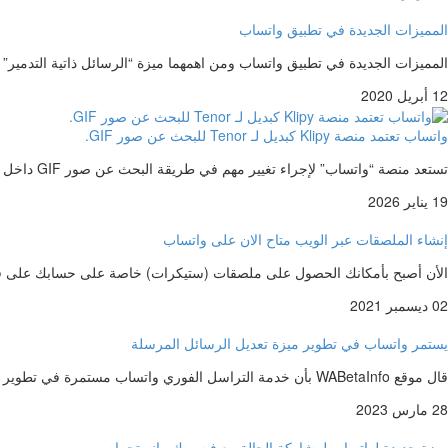
المميزات الجديدة في تطبيق واتساب
المميزات الجديدة في تطبيق واتساب ومن اهمهما ميزة “الرسائل ذاتية التدمي
12 أبريل 2020
واتساب تعتمد منصة Klipy كبديل لـ Tenor للبحث عن صور GIF.
تستعد منصة “واتساب” لإجراء تغيير مهم في طريقة البحث عن صور GIF داخل التطبيق، عبر استبدال خدمة Tenor بمنصة Klipy كمزوّد…
19 يناير 2026
إنشاء الملصقات عبر الويب متاح الان على واتساب
الأن أصبح بأمكانك الحصول على ملصقات (ستيكرات) خاصة على حسابك على ف
02 ديسمبر 2021
يستمر واتساب في تطوير ميزة تعديل الرسائل المرسلة
قال موقع WABetaInfo بأن خدمة التراسل الفوري واتساب مستمرة في تطوير ميزتها الجديدة التي تتيح للمستخدمين تعديل الرسائل المرسلة. وكان…
28 مارس 2023
ميزة جديدة لواتساب لمشاركة الحالة مع فيسبوك وإنستجرام