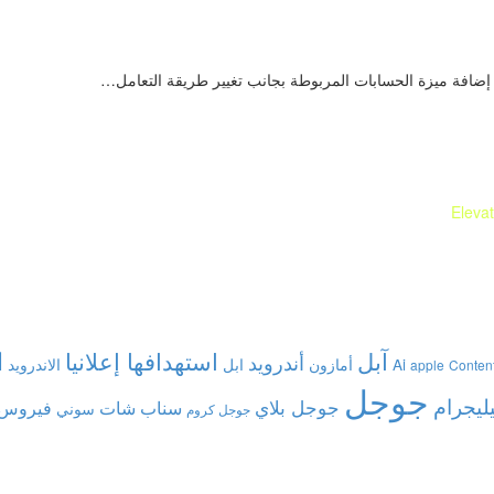
 إضافة ميزة الحسابات المربوطة بجانب تغيير طريقة التعامل…
Eleva
آبل
استهدافها إعلانيا
ا
أندرويد
Ai
أمازون
ابل
الاندرويد
apple
Conten
جوجل
يليجرام
جوجل بلاي
فيروس 
سناب شات
سوني
جوجل كروم