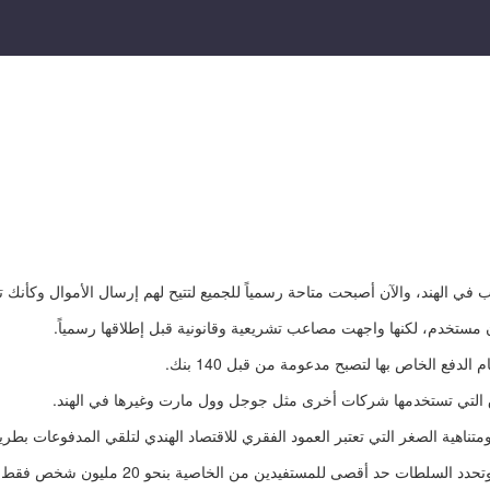
اب في الهند، والآن أصبحت متاحة رسمياً للجميع لتتيح لهم إرسال الأموال وكأن
 مستخدم، لكنها واجهت مصاعب تشريعية وقانونية قبل إطلاقها رسمياً.
ع الخاص بها لتصبح مدعومة من قبل 140 بنك.
هية الصغر التي تعتبر العمود الفقري للاقتصاد الهندي لتلقي المدفوعات بطريق
والآن تواجه واتساب مشكلة! لدى الخدمة 400 مل