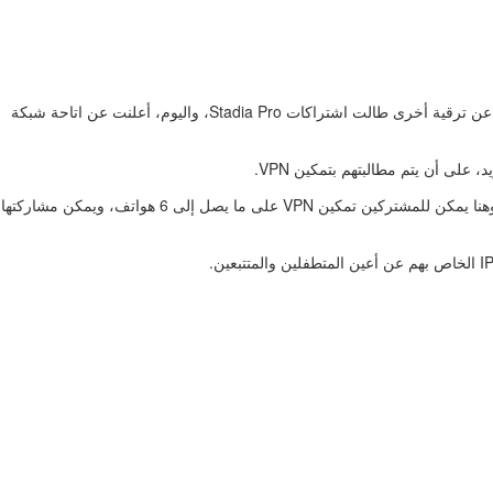
من الملاحظ أن جوجل تجعل خطط عضويتها في Google One أكثر جاذبية للمشتركين القادمين، حيث مؤخرًا، أعلنت عن ترقية مميزات في صور جوجل، فضلًا عن ترقية أخرى طالت اشتراكات Stadia Pro، واليوم، أعلنت عن اتاحة شبكة
بنفس الوقت، تشرح صفحة إعدادات VPN ما يمكن أن يتوقعه المستخدمون، على أن توفّر أيضًا خيارًا متقدمًا لإضافة تبديل سهل إلى لوحة الإعدادات السريعة، وهنا يمكن للمشتركين تمكين VPN على ما يصل إلى 6 هواتف، ويمكن مشاركتها