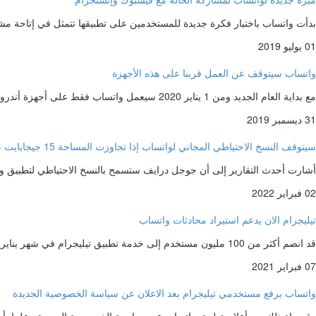
بدأت واتساب باختبار فكرة جديدة للمستخدمين على تطبيقها تتمثل في إتاحة م
01 يوليو 2019
واتساب سيتوقف عن العمل قريبا على هذه الأجهزة
مع بداية العام الجديد ومن 1 يناير 2020 سيعمل واتساب فقط على أجهزة أندرويد بالإصدار 4.0.3 فأحدث، أما الإصدارات الأقدم…
31 ديسمبر 2019
سيتوقف النسخ الاحتياطي المجاني لواتساب إذا تجاوزت المساحة 15 جيجابايت على جوجل درايف
أشارت أحدث التقارير إلى أن جوجل درايف ستسمح بالنسخ الاحتياطي لتطبيق 
02 فبراير 2022
تيليجرام الان يدعم استيراد محادثات واتساب
قد انضم أكثر من 100 مليون مستخدم إلى خدمة تطبيق تيليجرام في شهر يناير الماضى ، وكان السبب وراء هذه القفزة…
07 فبراير 2021
واتساب يرفع مستخدمي تيليجرام بعد الاعلان عن سياسة الخصوصية الجديدة
وقد جاء ذلك بعد أعلان تطبيق واتساب عن سياسية الخصوصية الجديدة , علما بأ