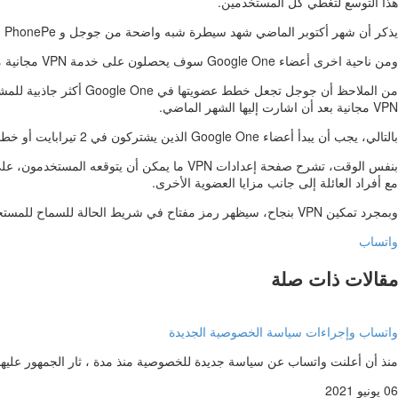
هذا التوسع لتغطي كل المستخدمين.
يذكر أن شهر أكتوبر الماضي شهد سيطرة شبه واضحة من جوجل و PhonePe التي عالجت مدفوعات عددها 1.6 مليار عملية من أصل ملياري عملية.
ومن ناحية اخرى أعضاء Google One سوف يحصلون على خدمة VPN مجانية من جوجل
VPN مجانية بعد أن اشارت إليها الشهر الماضي.
بالتالي، يجب أن يبدأ أعضاء Google One الذين يشتركون في 2 تيرابايت أو خطط تخزين أكبر في رؤية بطاقة على الصفحة الرئيسية لتطبيق الخدمة على أندرويد، على أن يتم مطالبتهم بتمكين VPN.
مع أفراد العائلة إلى جانب مزايا العضوية الأخرى.
وبمجرد تمكين VPN بنجاح، سيظهر رمز مفتاح في شريط الحالة للسماح للمستخدمين بمعرفة أن حركة مرور الشبكة الخاصة بهم سيتم تشفيرها وإخفاء عنوان IP الخاص بهم عن أعين المتطفلين والمتتبعين.
واتساب
مقالات ذات صلة
واتساب وإجراءات سياسة الخصوصية الجديدة
منذ أن أعلنت واتساب عن سياسة جديدة للخصوصية منذ مدة ، ثار الجمهور عل
06 يونيو 2021