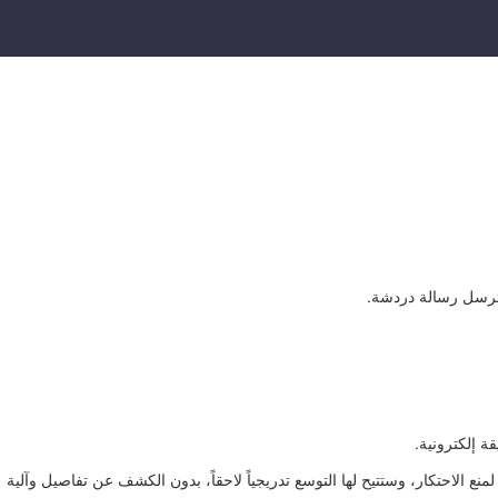
ك ترسل رسالة دردشة.
ة إلكترونية.
يون مستخدم نشط في الهند، وتحدد السلطات حد أقصى للمستفيدين من الخاصية بنحو 20 مليون شخص فقط لمنع الاحتكار، وستتيح لها التوسع تدريجياً لاحقاً، بدون الكشف عن تفاصيل وآلية