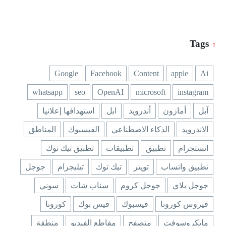
Tags
Google
Facebook
Content
apple
Ai
whatsapp
seo
OpenAI
microsoft
instagram
آبل
أمازون
أندرويد
ابل
استهدافها إعلانيا
الاندرويد
الذكاء الاصطناعي
الفيسبوك
المناطق
انستجرام
تطبيق
تطبيقات
تطبيق تيك توك
تطبيق واتساب
تويتر
تيك توك
تيليجرام
جوجل
جوجل بلاي
جوجل كروم
سناب شات
سوني
فيروس كورونا
فيسبوك
فيس بوك
كورونا
مايكروسوفت
متصفح
مقاطع الفيديو
منطقة