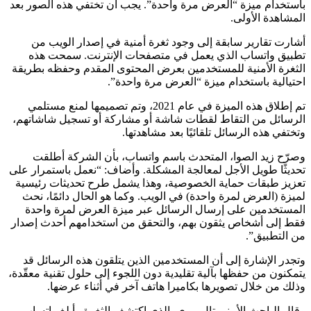
باستخدام ميزة “العرض مرة واحدة”. يجب أن تختفي هذه الصور بعد
المشاهدة الأولى.
أشارت تقارير سابقة إلى وجود ثغرة أمنية في إصدار الويب من
تطبيق واتساب الذي يعمل في متصفحات الإنترنت. سمحت هذه
الثغرة الأمنية للمستخدمين بعرض المحتوى المقدم وحفظه بطريقة
احتيالية باستخدام ميزة “العرض مرة واحدة”.
تم إطلاق هذه الميزة في عام 2021، وتم تصميمها لمنع مستلمي
الرسائل من التقاط لقطات شاشة أو مشاركة أو تسجيل شاشاتهم،
وتختفي هذه الرسائل تلقائيًا بعد مشاهدتها.
وصرّح زيد الصوا، المتحدث باسم واتساب، بأن الشركة أطلقت
تحديثًا طويل الأجل لمعالجة المشكلة. وأضاف: “نعمل باستمرار على
تعزيز طبقات حماية الخصوصية، وهذا يشمل طرح تحديثات رئيسية
لميزة (العرض لمرة واحدة) في الويب. وكما هو الحال دائمًا، نحث
المستخدمين على إرسال الرسائل عبر ميزة العرض لمرة واحدة
فقط إلى أشخاص يثقون بهم، والتحقق من استخدامهم أحدث إصدار
من التطبيق”.
وتجدر الإشارة إلى أن المستخدمين الذين يتلقون هذه الرسائل قد
يتمكنون من حفظها بآلية تقليدية دون اللجوء إلى حلول تقنية معقّدة،
وذلك من خلال تصويرها بكاميرا هاتف آخر في أثناء عرضها.
وقال الباحث الأمني ​​تال بيري، الذي اكتشف الثغرة وأبلغ واتساب