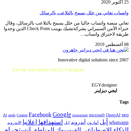
25 أكتوبر 2020
واتساب تعاني من خلل يسمح بالتلاعب بالرسائل
تعاني منصة واتساب حاليا من خلل يسمح بالتلاعب بالرسائل، وقال
خبراء الأمن السيبراني بشركةتشيك بوينت Check Point الذين وجدوا
طريقة لاختراق واتساب…
08 أغسطس 2019
Innovative digital solutions since 2007
Elevate your brand with EGYdesigner.
Let’s shape your digital
future together!
EGYdesigner
ايجي ديزاينر
Tags
Google
Facebook
seo
microsoft
OpenAI
Ai
apple
Content
instagram
آبل
استهدافها إعلانيا
أندرويد
whatsapp
أمازون
ابل
الاندرويد
انستجرام
الفيسبوك
المناطق
الذكاء الاصطناعي