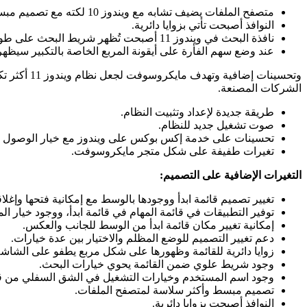
متصفح الملفات يضيف تشابه مع ويندوز 10 لكته مع تصميم مبسط.
النوافذ أصبحت تأتي بزوايا دائرية.
نافذة البحث في ويندوز 11 أصبحت تُظهر شريط البحث على طول الجهة العلوية.
عند وضع سهم الفأرة على أيقونة المربع الخاصة بالتكبير سيظهر ه
وتحسينات إ
الشركات المصنعة.
طريقة جديدة لإعداد وتثبيت النظام.
صوت تشغيل جديد للنظام.
تحسينات على خدمة إكس بوكس على ويندوز مع خيار الوصول السريع لخ
تغيرات طفيفة على شكل متجر مايكروسوفت.
التغيرات الإضافية على التصميم:
تغيير تصميم قائمة ابدأ ووجودها بالوسط مع إمكانية فتحها وإغلاقه
توفير التطبيقات في قائمة المهام في قائمة ابدأ، ووجود خيار الم
إمكانية تغيير مكان قائمة ابدأ من الوسط للجانب والعكس.
دعم تغيير التصميم للوضع المظلم والاختيار بين عدة خيارات.
زوايا دائرية للقائمة وظهورها على شكل مربع يطفو على الشاشة
وجود شريط علوي ضمن القائمة يحوي خيارات البحث.
وجود اسم المستخدم وخيارات التشغيل في الشق السفلي من قائ
تصميم مبسط وأكثر سلاسة لمتصفح الملفات.
النوافذ أصبحت بزوايا دائرية.