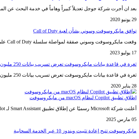
بعد ان أجرت شركة جوجل تعديلاً كبيراً وهاماً في خدمة البحث عن ا
29 يونيو 2020
توافق مايكروسوفت وسوني بشأن لعبة Call of Duty
وقعت مايكروسوفت وسوني صفقة لمواصلة سلسلة Call of Duty على أجهزة PlayStation. “يسعدنا أن نعلن أن Microsoft و Sony قد…
17 يوليو 2023
ثغرة في قاعدة بيانات مايكروسوفت تعرض تسريب بيانات 250 مليون مستخدم
ثغرة في قاعدة بيانات مايكروسوفت تعرض تسريب بيانات 250 مليون مستخدم, حيث كانت هذه البيانات متاحة لأي شخص عبر الانترنت….
28 يناير 2020
اطلاق تطبيق Copilot لنظام macOS من مايكروسوفت
أعلنت شركة Microsoft رسميًا عن إطلاق تطبيق Smart Assistant لـ Mac Copilot على Mac. يتيح ذلك للمستخدمين الوصول مباشرة من…
05 مارس 2025
مايكروسوفت تتيح إعادة تثبيت ويندوز 10 عبر الخدمة السحابية