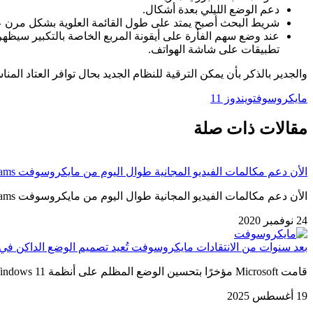
دعم الوضع الليلي بعدة أشكال.
شريط البحث أصبح يمتد على طول القائمة العلوية بشكل مرن عن
عند وضع سهم الفأرة على أيقونة المربع الخاصة بالتكبير سيظهر ه
تطبيقات على شاشة الهواتف.
والجدير بالذكر بأن يمكن الترقية للنظام الجديد بحال توافر العتاد 
مايكروسوفت
ويندوز 11
مقالات ذات صلة
الأن دعم مكالمات الفيديو المجانية طوال اليوم من مايكروسوفت Teams عبر الويب
الأن دعم مكالمات الفيديو المجانية طوال اليوم من مايكروسوفت Teams عبر الويب وقد جاء ذلك لرفع مستوى المنافسة بين شركة مايكروسوفت…
24 نوفمبر 2020
بعد سنوات من الانتقادات مايكروسوفت تُعيد تصميم الوضع الداكن في وي
قامت Microsoft مؤخرًا بتحسين الوضع المظلم على أنظمة Windows 11 بعد سنوات من الانتقادات حول عدم التكامل الكامل في جوانب…
19 أغسطس 2025