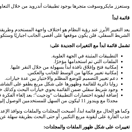
وستعزز مايكروسوفت متجرها بوجود تطبيقات أندرويد من خلال التعاون
قائمة ابدأ
يعد التغيير الأبرز عند رؤية النظام هو اختلاف واجهة المستخدم وطري
الشريط السفلي، فلن يكون موقعها على أقصى الجانب اجباريًا وستكو
تشمل قائمة ابدأ مع التغيرات الجديدة على:
التطبيقات المثبتة في الجهة العلوية.
الملفات التي تم استخدامها مؤخرًا.
إمكانية فتح وإغلاق نافذة ابدأ بسهولة من خلال النقر عليها.
إمكانية تغيير مكانها من الوسط للجانب والعكس.
دعم تغيير التصميم للوضع المظلم والاختيار بين عدة خيارات.
زوايا دائرية للقائمة وظهورها على شكل مربع يطفو على الشاشة
وجود شريط سفلي ضمن القائمة يحوي خيارات البحث وكذلك خيا
إضافة أيقونة اختصارات التطبيقات “ودجيت”: بعد إلغاء الفكرة
مجددًا مع ويندوز 11 ليكون من السهل للمستخدمين الوصول إليها.
وكما هو الحال مع قائمة ابدأ، أصبحت المجلدات والملفات ونوافذ الإعد
جذب الفأرة على أيقونة مربع التكبير، أو حتى البحث بطريقة سهلة عن
تغييرات على شكل ظهور الملفات والمجلدات: