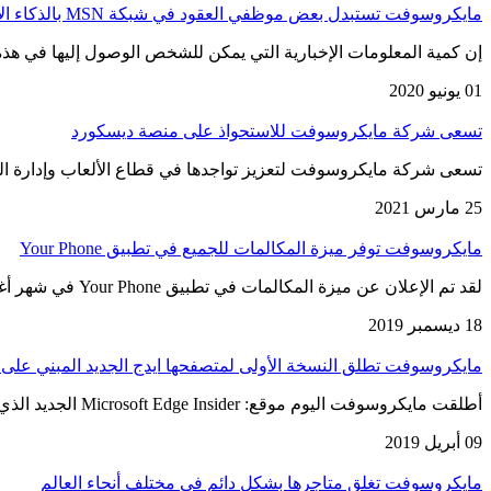
مايكروسوفت تستبدل بعض موظفي العقود في شبكة MSN بالذكاء الاصطناعي
إن كمية المعلومات الإخبارية التي يمكن للشخص الوصول إليها في هذه
01 يونيو 2020
تسعى شركة مايكروسوفت للاستحواذ على منصة ديسكورد
تسعى شركة مايكروسوفت لتعزيز تواجدها في قطاع الألعاب وإدارة المهام مرة أ
25 مارس 2021
مايكروسوفت توفر ميزة المكالمات للجميع في تطبيق Your Phone
لقد تم الإعلان عن ميزة المكالمات في تطبيق Your Phone في شهر أغسطس الماضي، وبعد شهرين تم تجربتها في حدث…
18 ديسمبر 2019
مايكروسوفت تطلق النسخة الأولى لمتصفحها ايدج الجديد المبني على
أطلقت مايكروسوفت اليوم موقع: Microsoft Edge Insider الجديد الذي يمكن المستخدمين من الوصول إلى النسخة الأولى من متصفح Microsoft Edge الجديد، المستند…
09 أبريل 2019
مايكروسوفت تغلق متاجرها بشكل دائم في مختلف أنحاء العالم