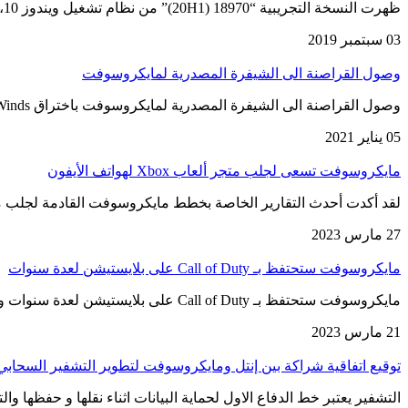
ظهرت النسخة التجريبية “18970 (20H1)” من نظام تشغيل ويندوز 10، ولنظام سيحتوي على ميزة لأول مرة تسمح للمستخدمين بإعادة تثبيت…
03 سبتمبر 2019
وصول القراصنة الى الشيفرة المصدرية لمايكروسوفت
وصول القراصنة الى الشيفرة المصدرية لمايكروسوفت باختراق SolarWinds وقد جاء ذلك بعد أن أكدت سابقاً مايكروسوفت تعرضها للاختراق، ها هي…
05 يناير 2021
مايكروسوفت تسعى لجلب متجر ألعاب Xbox لهواتف الأيفون
لقد أكدت أحدث التقارير الخاصة بخطط مايكروسوفت القادمة لجلب متجر ألعاب Xbox على هواتف الأيفون وذلك في بدا
27 مارس 2023
مايكروسوفت ستحتفظ بـ Call of Duty على بلايستيشن لعدة سنوات
مايكروسوفت ستحتفظ بـ Call of Duty على بلايستيشن لعدة سنوات وقد جاء ذلك بعد صفقة البيع الحالية التي أبرمتها سوني…
21 مارس 2023
توقيع اتفاقية شراكة بين إنتل ومايكروسوفت لتطوير التشفير السحابي
التشفير يعتبر خط الدفاع الاول لحماية البيانات اثناء نقلها و حفظها و