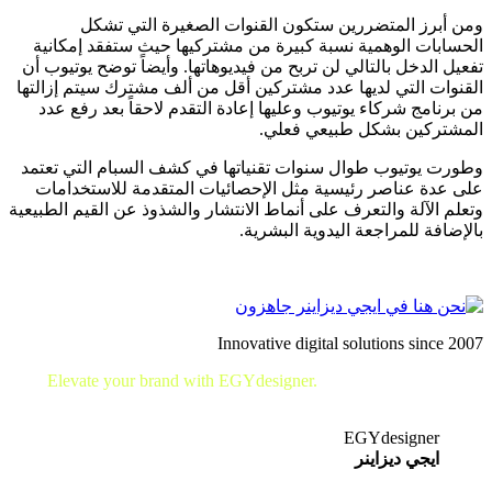
ومن أبرز المتضررين ستكون القنوات الصغيرة التي تشكل
الحسابات الوهمية نسبة كبيرة من مشتركيها حيث ستفقد إمكانية
تفعيل الدخل بالتالي لن تربح من فيديوهاتها. وأيضاً توضح يوتيوب أن
القنوات التي لديها عدد مشتركين أقل من ألف مشترك سيتم إزالتها
من برنامج شركاء يوتيوب وعليها إعادة التقدم لاحقاً بعد رفع عدد
المشتركين بشكل طبيعي فعلي.
وطورت يوتيوب طوال سنوات تقنياتها في كشف السبام التي تعتمد
على عدة عناصر رئيسية مثل الإحصائيات المتقدمة للاستخدامات
وتعلم الآلة والتعرف على أنماط الانتشار والشذوذ عن القيم الطبيعية
بالإضافة للمراجعة اليدوية البشرية.
Innovative digital solutions since 2007
Elevate your brand with EGYdesigner.
Let’s shape your digital
future together!
EGYdesigner
ايجي ديزاينر