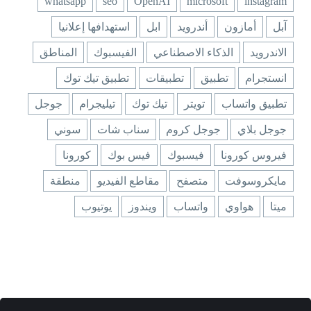
whatsapp
seo
OpenAI
microsoft
instagram
آبل
أمازون
أندرويد
ابل
استهدافها إعلانيا
الاندرويد
الذكاء الاصطناعي
الفيسبوك
المناطق
انستجرام
تطبيق
تطبيقات
تطبيق تيك توك
تطبيق واتساب
تويتر
تيك توك
تيليجرام
جوجل
جوجل بلاي
جوجل كروم
سناب شات
سوني
فيروس كورونا
فيسبوك
فيس بوك
كورونا
مايكروسوفت
متصفح
مقاطع الفيديو
منطقة
ميتا
هواوي
واتساب
ويندوز
يوتيوب