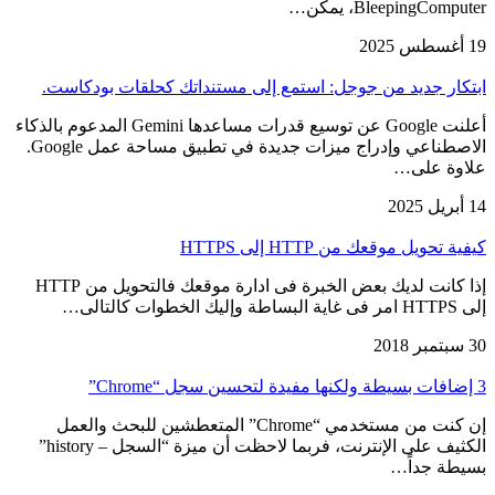
BleepingComputer، يمكن…
19 أغسطس 2025
ابتكار جديد من جوجل: استمع إلى مستنداتك كحلقات بودكاست.
أعلنت Google عن توسيع قدرات مساعدها Gemini المدعوم بالذكاء
الاصطناعي وإدراج ميزات جديدة في تطبيق مساحة عمل Google.
علاوة على…
14 أبريل 2025
كيفية تحويل موقعك من HTTP إلى HTTPS
إذا كانت لديك بعض الخبرة فى ادارة موقعك فالتحويل من HTTP
إلى HTTPS امر فى غاية البساطة وإليك الخطوات كالتالى…
30 سبتمبر 2018
3 إضافات بسيطة ولكنها مفيدة لتحسين سجل “Chrome”
إن كنت من مستخدمي “Chrome” المتعطشين للبحث والعمل
الكثيف على الإنترنت، فربما لاحظت أن ميزة “السجل – history”
بسيطة جداً…