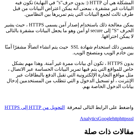
المشكلة هي أن HTTP (: بدون حرف”s” في النهاية) تكون فيه
البيانات غير مشفرة ، بمعنى أنه يمكن اعتراض البيانات من قبل
طرف ثالث لجمع البيانات التي يتم تمريرها بين النظامين.
يمكن معالجة ذلك باستخدام إصدار آمن يسمى HTTPS ، حيث يشير
الحرف “S” إلى secure او آمن وهو ما يجعل البيانات مشفرة بالتالى
لا يمكن اختراقها.
يتضمن ذلك استخدام شهادة SSL حيث يتم انشاء اتصالًا مشفرًا آمنًا
بين خادم الويب ومتصفح الويب.
بدون HTTPS ، تكون أي بيانات ممرة غير آمنة. وهذا مهم بشكل
خاص للمواقع التي يتم فيها تمرير البيانات الحساسة عبر الاتصال ،
مثل مواقع التجارة الإلكترونية التي تقبل الدفع بالبطاقات عبر
الإنترنت ، أو تسجيل الدخول و التي تتطلب من المستخدمين إدخال
بيانات الدخول الخاصة بهم.
واضغط على الرابط التالى لمعرفة
التحويل من HTTP إلى HTTPS
Analytics
Google
http
https
ssl
مقالات ذات صلة