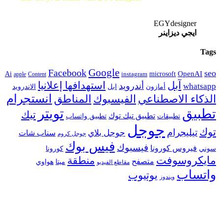
future together!
EGYdesigner
ايجي ديزاينر
Tags
Google
Facebook
seo
microsoft
OpenAI
Ai
apple
Content
instagram
آبل
استهدافها إعلانيا
أندرويد
whatsapp
أمازون
ابل
الاندرويد
انستجرام
الفيسبوك
المناطق
الذكاء الاصطناعي
تويتر
تطبيق
تيك
تطبيق تيك توك
تطبيقات
تطبيق واتساب
جوجل
توك
تيليجرام
جوجل بلاي
سناب شات
جوجل كروم
فيس بوك
فيسبوك
فيروس كورونا
سوني
كورونا
مايكروسوفت
منطقة
متصفح
هواوي
ميتا
مقاطع الفيديو
واتساب
يوتيوب
ويندوز