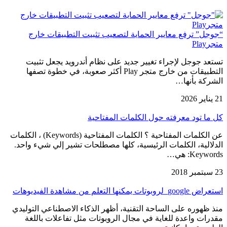
“جوجل” ترفع معايير الحماية لتصعيب تثبيت التطبيقات خارج
متجرPlay
تستعد جوجل لإجراء تغيير جديد على نظام أندرويد يجعل تثبيت
التطبيقات من خارج متجر Play أكثر صعوبة، في خطوة تصفها
الشركة بأنها…
21 يناير 2026
كل ما تود معرفته حول الكلمات المفتاحية
عن الكلمات المفتاحية ؟ الكلمات المفتاحية (Keywords) ، الكلمات
الدلالية، الكلمات الرئيسية، كلها مصطلحات تشير إلي شيء واحد.
Keywords: هي…
23 سبتمبر 2018
استعراض google لروبوتات يمكنها التعلم من مشاهدة الفيديوهات
منذ ظهوره على الساحة التقنية، أظهر الذكاء الاصطناعي التوليدي
مقدرات واعدة للغاية في مجال الروبوتات مثل تفاعلات باللغة