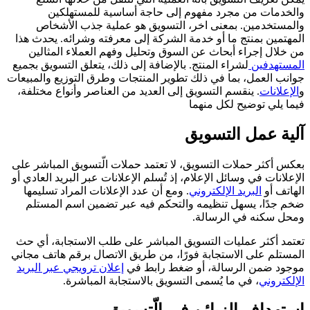
والخدمات من مجرد مفهوم إلى حاجة أساسية للمستهلكين
والمستخدمين. بمعنى اخر، التسويق هو عملية جذب الأشخاص
المهتمين بمنتج ما أو خدمة الشركة إلى معرفته وشرائه. يحدث هذا
من خلال إجراء أبحاث عن السوق وتحليل وفهم العملاء المثالين
المستهدفين
لشراء المنتج. بالإضافة إلى ذلك، يتعلق التسويق بجميع
جوانب العمل، بما في ذلك تطوير المنتجات وطرق التوزيع والمبيعات
و
الإعلانات
. ينقسم التسويق إلى العديد من العناصر وأنواع مختلفة،
فيما يلي توضيح لكل منهما
آلية عمل التسويق
بعكس أكثر حملات التسويق، لا تعتمد حملات الّتسويق المباشر على
الإعلانات في وسائل الإعلام، إذ تُسلم الإعلانات عبر البريد العادي أو
الهاتف أو
البريد الإلكتروني
. ومع أن عدد الإعلانات المراد تسليمها
ضخم جدًا، يسهل تنظيمه والتحكم فيه عبر تضمين اسم المستلم
ومحل سكنه في الرسالة.
تعتمد أكثر عمليات التسويق المباشر على طلب الاستجابة، أي حث
المستلم على الاستجابة فورًا، من طريق الاتصال برقم هاتف مجاني
موجود ضمن الرسالة، أو ضغط رابط في
إعلان ترويجي عبر البريد
الإلكتروني
، في ما يُسمى التسويق بالاستجابة المباشرة.