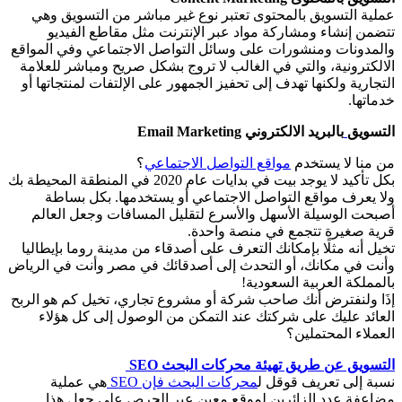
عملية التسويق بالمحتوى تعتبر نوع غير مباشر من التسويق وهي
تتضمن إنشاء ومشاركة مواد عبر الإنترنت مثل مقاطع الفيديو
والمدونات ومنشورات على وسائل التواصل الاجتماعي وفي المواقع
الالكترونية، والتي في الغالب لا تروج بشكل صريح ومباشر للعلامة
التجارية ولكنها تهدف إلى تحفيز الجمهور على الإلتفات لمنتجاتها أو
خدماتها.
التسويق
بالبريد الالكتروني Email Marketing
من منا لا يستخدم
مواقع التواصل الاجتماعي
؟
بكل تأكيد لا يوجد بيت في بدايات عام 2020 في المنطقة المحيطة بك
ولا يعرف مواقع التواصل الاجتماعي أو يستخدمها. بكل بساطة
أصبحت الوسيلة الأسهل والأسرع لتقليل المسافات وجعل العالم
قرية صغيرة تتجمع في منصة واحدة.
تخيل أنه مثلًا بإمكانك التعرف على أصدقاء من مدينة روما بإيطاليا
وأنت في مكانك، أو التحدث إلى أصدقائك في مصر وأنت في الرياض
بالمملكة العربية السعودية!
إذَا ولنفترض أنك صاحب شركة أو مشروع تجاري، تخيل كم هو الربح
العائد عليك على شركتك عند التمكن من الوصول إلى كل هؤلاء
العملاء المحتملين؟
التسويق عن طريق تهيئة محركات البحث SEO
نسبة إلى تعريف قوقل ل
محركات البحث فإن SEO
هي عملية
مضاعفة عدد الزائرين لموقع معين عبر الحرص على جعل هذا