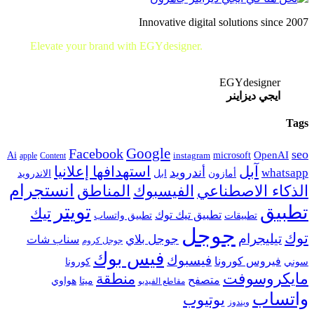
Innovative digital solutions since 2007
Elevate your brand with EGYdesigner.
Let’s shape your digital
future together!
EGYdesigner
ايجي ديزاينر
Tags
Google
Facebook
seo
microsoft
OpenAI
Ai
apple
Content
instagram
آبل
استهدافها إعلانيا
أندرويد
whatsapp
أمازون
ابل
الاندرويد
انستجرام
الفيسبوك
المناطق
الذكاء الاصطناعي
تويتر
تطبيق
تيك
تطبيق تيك توك
تطبيقات
تطبيق واتساب
جوجل
توك
تيليجرام
جوجل بلاي
سناب شات
جوجل كروم
فيس بوك
فيسبوك
فيروس كورونا
سوني
كورونا
مايكروسوفت
منطقة
متصفح
هواوي
ميتا
مقاطع الفيديو
واتساب
يوتيوب
ويندوز