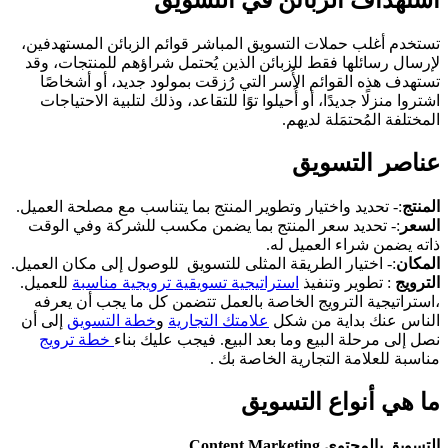
استهداف الزبائن في الّتسويق
تستخدم أغلب حملات التسويق المباشر قوائم الزبائن المستهدفين،
لإرسال رسائلها فقط للزبائن الذين يُحتمل شراؤهم للمنتجات، وقد
تستهدف هذه القوائم الأُسر التي رُزقت بمولود جديد، أو أشخاصًا
اشتروا منزلًا جديدًا، أو أُحيلوا توًا للتقاعد، وذلك لتلبية الاحتياجات
المختلفة المُحتمَلة لديهم.
عناصر التسويق
المنتج
:- تحديد واختيار وتطوير المنتج بما يتناسب مع مصلحة العميل.
السعر
:- تحديد سعر المنتج بما يضمن مكسب للشركة وفي الوقت
ذاته يضمن شراء العميل له.
المكان
:- اختيار الطريقة المثلى للتسويق للوصول إلى مكان العميل.
الترويج
: تطوير وتنفيذ
استراتيجية تسويقية ترويجية مناسبة
للعميل.
،استراتيجية الترويج الخاصة بالعمل تتضمن كل ما يجب أن يعرفه
الناس عنك بداية من شكل
علامتك التجارية
و
خطة التسويق
إلى أن
نصل إلى مرحلة البيع وما بعد البيع. فيجب عليك بناء
خطة ترويج
مناسبة للعلامة التجارية الخاصة بك .
ما هي أنواع التسويق
التسويق بالمحتوى Content Marketing