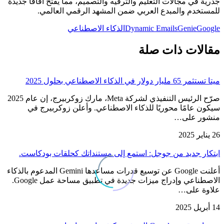
جذرية في مجالات التعليم والترفيه والتصميم، مما يفتح آفاقاً جديدة
للمستخدم والمبدع العربي ضمن المشهد الرقمي العالمي.
Google
Genie
Dynamic Emails
الذكاء الاصطناعي
مقالات ذات صلة
ميتا تستثمر 65 مليار دولار في الذكاء الاصطناعي بحلول 2025
صرّح الرئيس التنفيذي لشركة Meta، مارك زوكربيرج، إن عام 2025
سيكون عامًا محوريًا للذكاء الاصطناعي. وأعلن زوكربيرج في
منشور على…
26 يناير 2025
ابتكار جديد من جوجل: استمع إلى مستنداتك كحلقات بودكاست.
أعلنت Google عن توسيع قدرات مساعدها Gemini المدعوم بالذكاء
الاصطناعي وإدراج ميزات جديدة في تطبيق مساحة عمل Google.
علاوة على…
14 أبريل 2025