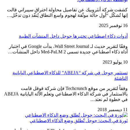
كشفت شركة أنثروبيك عن تفاصيل محاولة اختراق سيبراني قالت
إنها تُشكّل “أول حالة موثّقة لهجوم واسع النطاق يُنفّذ دون تدخّل…
16 نوفمبر 2025
أدوات ذكاء اصطناعي تختبرها جوجل داخل المنشآت الطبية
وفقًا لتقرير حديث لـ Wall Street Journal، بدأت Google في اختبار
أداة ذكاء اصطناعي جديدة تسمى Med-PaLM 2 داخل المنشآت…
10 يوليو 2023
تستثمر جوجل في شركة “ABEJA” للذكاء الاصطناعي اليابانية
الناشئة
وفقاً لتقرير من موقع Techcrunch فإن شركة قوقل قامت
بالاستثمار في شركة الذكاء الاصطناعي وتعلم الآلة اليابانية ABEJA
في خطوة لم نعتد…
11 ديسمبر 2018
ثورة في البحث: جوجل تُطلق وضع الذكاء الاصطناعي