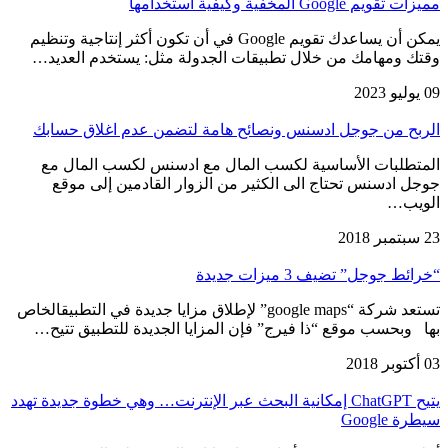
مميزات تقويم Google المخفية وكيفية استخدامها
يمكن أن يساعدك تقويم Google في أن تكون أكثر إنتاجية وتنظيم
وقتك ومهامك من خلال تطبيقات الجدولة مثل: يستخدم العديد…
09 يوليو 2023
الربح من جوجل ادسنس ونصائح هامة لتضمن عدم اغلاق حسابك
المتطلبات الأساسية لكسب المال مع ادسنس لكسب المال مع
جوجل ادسنس تحتاج الى الكثير من الزوار القادمين إلى موقع
الويب…
23 سبتمبر 2018
“خرائط جوجل” تضيف 3 ميزات جديدة
تستعد شركة “google maps” لإطلاق مزايا جديدة في التطبيقالخاص
بها وبحسب موقع “ذا فيرج” فإن المزايا الجديدة للتطبيق تتيح…
03 أكتوبر 2018
يتيح ChatGPT إمكانية البحث عبر الإنترنت… وهي خطوة جديدة تهدد
سيطرة Google