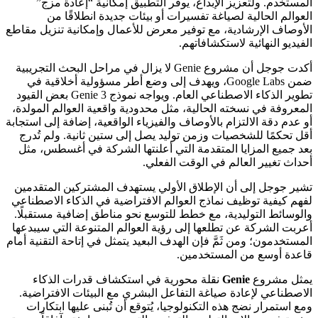
المستخدم. ولتعزيز الإبداع، يوفر التطبيق إمكانية “إعادة مزج”
العوالم الحالية لصياغة تفسيرات أو بيئات جديدة انطلاقًا من
الأوصاف الإرشادية، مع توفير معرض للأعمال وإمكانية تنزيل مقاطع
الفيديو النهائية لاستكشافاتهم.
أكدت جوجل أن مشروع Genie لا يزال في مراحل البحث التجريبية
ضمن Google Labs، ويهدف إلى وضع أطر مسؤولية أخلاقية في
تطوير الذكاء الاصطناعي العام. ويواجه نموذج Genie 3 بعض القيود
المعروفة في نسخته الحالية، مثل محدودية واقعية العوالم المولدة،
أو عدم دقة الالتزام بالأوصاف والفيزياء الواقعية، إضافة إلى استجابة
أقل تحكمًا للشخصيات وزمن توليد يصل إلى ستين ثانية. ولم تُدرج
بعد جميع المزايا المتقدمة التي أعلنتها الشركة في أغسطس، مثل
أحداث تغيير العالم في الوقت الفعلي.
تشير جوجل إلى أن الإطلاق الأولي يستهدف المشتركين المتقدمين
لفهم كيفية توظيف نماذج العوالم الافتراضية في الذكاء الاصطناعي
والوسائط التوليدية، مع خطط للتوسع نحو مناطق إضافية مستقبلًا.
أعربت الشركة عن تطلعها إلى رؤية العوالم المتنوعة التي سيبدعها
المستخدمون؛ ومن ثَمَّ فإن الهدف البعيد يتمثل في إتاحة التقنية أمام
قاعدة أوسع من المستخدمين.
يمثل مشروع
Genie
نقلة محورية في استكشاف قدرات الذكاء
الاصطناعي لإعادة صياغة التفاعل البشري مع البيئات الافتراضية.
ومع استمرار نضج هذه التكنولوجيا، يُتوقع أن تُبنى عليها ابتكارات