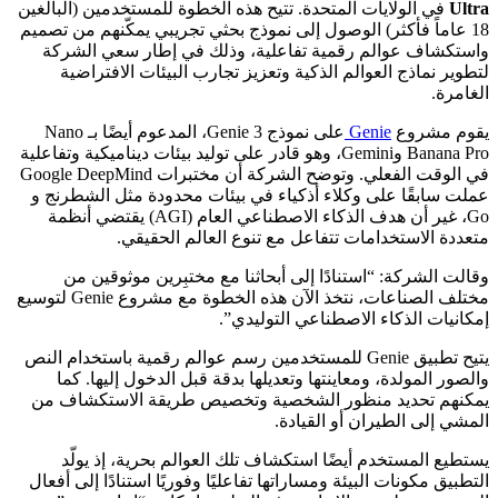
Ultra
في الولايات المتحدة. تتيح هذه الخطوة للمستخدمين (البالغين
18 عاماً فأكثر) الوصول إلى نموذج بحثي تجريبي يمكّنهم من تصميم
واستكشاف عوالم رقمية تفاعلية، وذلك في إطار سعي الشركة
لتطوير نماذج العوالم الذكية وتعزيز تجارب البيئات الافتراضية
الغامرة.
يقوم مشروع
Genie
على نموذج Genie 3، المدعوم أيضًا بـ Nano
Banana Pro وGemini، وهو قادر على توليد بيئات ديناميكية وتفاعلية
في الوقت الفعلي. وتوضح الشركة أن مختبرات Google DeepMind
عملت سابقًا على وكلاء أذكياء في بيئات محدودة مثل الشطرنج و
Go، غير أن هدف الذكاء الاصطناعي العام (AGI) يقتضي أنظمة
متعددة الاستخدامات تتفاعل مع تنوع العالم الحقيقي.
وقالت الشركة: “استنادًا إلى أبحاثنا مع مختبِرين موثوقين من
مختلف الصناعات، نتخذ الآن هذه الخطوة مع مشروع Genie لتوسيع
إمكانيات الذكاء الاصطناعي التوليدي”.
يتيح تطبيق Genie للمستخدمين رسم عوالم رقمية باستخدام النص
والصور المولدة، ومعاينتها وتعديلها بدقة قبل الدخول إليها. كما
يمكنهم تحديد منظور الشخصية وتخصيص طريقة الاستكشاف من
المشي إلى الطيران أو القيادة.
يستطيع المستخدم أيضًا استكشاف تلك العوالم بحرية، إذ يولّد
التطبيق مكونات البيئة ومساراتها تفاعليًا وفوريًا استنادًا إلى أفعال