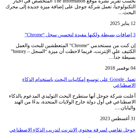
بحسب تقرير نشره موقع The Information المتخصص في أخبار
التكنولوجيا، تعمل شركة جوجل على إضافة ميزة جديدة إلى محرك
البحث…
12 يناير 2025
3 إضافات بسيطة ولكنها مفيدة لتحسين سجل “Chrome”
إن كنت من مستخدمي “Chrome” المتعطشين للبحث والعمل
الكثيف على الإنترنت، فربما لاحظت أن ميزة “السجل – history”
بسيطة جداً…
04 نوفمبر 2018
تعمل Google على توسيع إمكانيات البحث باستخدام الذكاء
الاصطناعي
أعلنت شركة جوجل أنها ستطرح البحث التوليدي المدعوم بالذكاء
الاصطناعي في أول دولة خارج الولايات المتحدة، بدءًا من الهند
واليابان….
31 أغسطس 2023
جوجل تقاضي لسرقة محتوى الإنترنت لتدريب الذكاء الاصطناعي