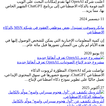
أعلنت شركة OpenAI أنها تقدم إمكانات البحث على الويب
المدعومة بالذكاء الاصطناعي إلى برنامج ChatGPT الشهير الخاص
بها، مما يزيد…
11 ديسمبر 2024
مايكروسوفت تستبدل بعض موظفي العقود في شبكة MSN بالذكاء
الاصطناعي
إن كمية المعلومات الإخبارية التي يمكن للشخص الوصول إليها في
هذه الأيام لم يكن من الممكن تصورها قبل مائة عام,…
01 يونيو 2020
مشروع جديد لإنتاج الصوتيات..OpenAI تعزف أنغامًا جديدة
تواصلت شركة OpenAI، المطوّرة لروبوت الذكاء
الاصطناعي ChatGPT، توسيع حضورها في سوق المحتوى الإبداعي،
تعمل حاليًا على تطوير نموذج ذكاء اصطناعي لإنتاج…
27 أكتوبر 2025
أنثروبيك تكشف عن “أول هجوم سيبراني واسع” مولّد بالكامل
بواسطة الذكاء الاصطناعي.