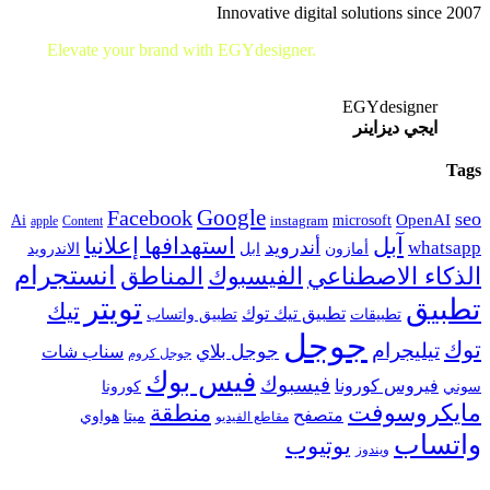
Innovative digital solutions since 2007
Elevate your brand with EGYdesigner.
Let’s shape your digital
future together!
EGYdesigner
ايجي ديزاينر
Tags
Google
Facebook
seo
microsoft
OpenAI
Ai
apple
Content
instagram
آبل
استهدافها إعلانيا
أندرويد
whatsapp
أمازون
ابل
الاندرويد
انستجرام
الفيسبوك
المناطق
الذكاء الاصطناعي
تويتر
تطبيق
تيك
تطبيق تيك توك
تطبيقات
تطبيق واتساب
جوجل
توك
تيليجرام
جوجل بلاي
سناب شات
جوجل كروم
فيس بوك
فيسبوك
فيروس كورونا
سوني
كورونا
مايكروسوفت
منطقة
متصفح
هواوي
ميتا
مقاطع الفيديو
واتساب
يوتيوب
ويندوز