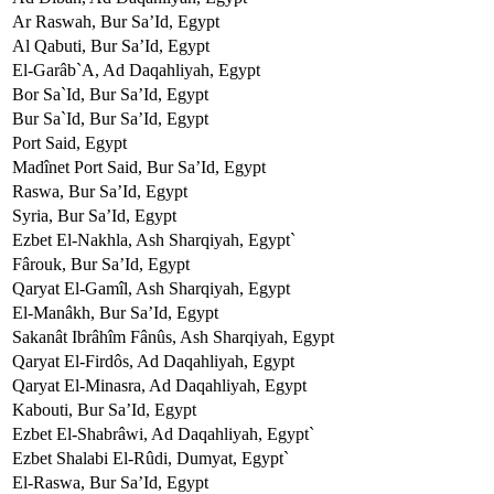
Ar Raswah, Bur Sa’Id, Egypt
Al Qabuti, Bur Sa’Id, Egypt
El-Garâb`A, Ad Daqahliyah, Egypt
Bor Sa`Id, Bur Sa’Id, Egypt
Bur Sa`Id, Bur Sa’Id, Egypt
Port Said, Egypt
Madînet Port Said, Bur Sa’Id, Egypt
Raswa, Bur Sa’Id, Egypt
Syria, Bur Sa’Id, Egypt
`Ezbet El-Nakhla, Ash Sharqiyah, Egypt
Fârouk, Bur Sa’Id, Egypt
Qaryat El-Gamîl, Ash Sharqiyah, Egypt
El-Manâkh, Bur Sa’Id, Egypt
Sakanât Ibrâhîm Fânûs, Ash Sharqiyah, Egypt
Qaryat El-Firdôs, Ad Daqahliyah, Egypt
Qaryat El-Minasra, Ad Daqahliyah, Egypt
Kabouti, Bur Sa’Id, Egypt
`Ezbet El-Shabrâwi, Ad Daqahliyah, Egypt
`Ezbet Shalabi El-Rûdi, Dumyat, Egypt
El-Raswa, Bur Sa’Id, Egypt