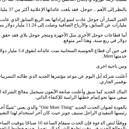
بالنظر إلى الأهم .. جوجل، فقد بلغت عائداتها الإعلانية أكثر من 37 مليار دولار بنمو نحو 3 مليار دولار عن السابق، ونمت عائدات يوتيوب الإعلانية 30%.
مليارات عن السابق، والأرباح الصافية وصلت إلى 11.24 مليار دولار بنمو 3 مليار دولار عن السابق.
دولار في ربع سنة، وهذا أمر متوقع.
خدمتها Meet.
ومن ناحية اخرى
نوفمبر الجاري.
سعي منها نحو إتمام خطتها الرامية للإكتفاء الذاتي.
بالعودة لعنوان الحدث الجديد
رئيسها التنفيذي الراحل ستيف جوبز حيث كان أخر استخدام لهذا التعبير عام 2017 وقت الإعلان عن 
ووفقًأ لنص الدعوة فإن الح
بالمعالج الجديد في وقت تطمح الشركة إلى تحويل جميع خطوط إنتاجها من الحو