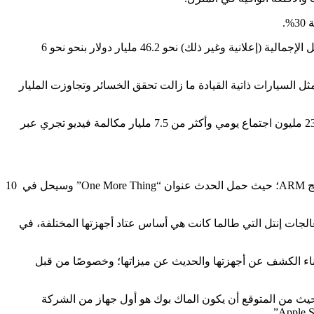
الخبر السار أن جوجل عادت لنمو إيراداتها بعد الربع السابق الذي عانت فيه من انخفاض بسبب كورونا ومقاطعة المعلنين. وبلغت عائدات جوجل الإجمالية (إعلانية وغير ذلك) نحو 46.2 مليار دولار بنحو نحو 6
ات لتصل إلى 5.4 مليار دولار، وبالطبع القطاعات الأخرى مثل السيارات ذاتية القيادة ما زالت تحقق الخسائر وتجاوزت المليار
في حين أن قطاع الحوسبة السحابية نمت عائداته لتفوق 3.4 مليار دولار وكذلك قطاع البحث لتفوق 26 مليار دولار، وكشفت جوجل أن لديها 235 مليون اجتماع يومي وأكثر من 7.5 مليار مكالمة فيديو تجري عبر
أعلنت شركة آبل اليوم عن موعد مؤتمرها الجديد الذي طالته التسريبات منتصف أكتوبر الماضي والمفترض أن تكشف فيه عن أول ماك بمعالج ARM؛ حيث حمل الحدث عنوان “One More Thing” وسيحل في 10
حمل معالج الشركة الخاص “Apple Silicon” المبني على معمارية ARM ليكون البديل عن معالجات إنتل التي طالما كانت هي أساس عتاد أجهزتها المختلفة، في
ضافة روح التشويق أثناء الكشف عن أجهزتها والحديث عن ميزاتها؛ وخصوصًا من قبل
وقيت مكة المكرمة،حيث من المتوقع أن يكون الماك بوك هو أول جهاز من الشركة