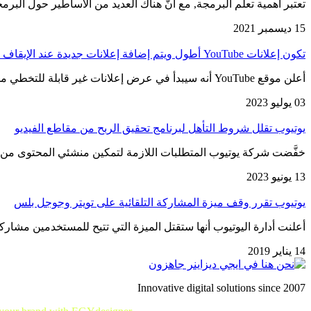
تعتبر أهمية تعلم البرمجة, مع أنّ هناك العديد من الأساطير حول البرم
15 ديسمبر 2021
تكون إعلانات YouTube أطول ويتم إضافة إعلانات جديدة عند الإيقاف المؤقت.
أعلن موقع YouTube أنه سيبدأ في عرض إعلانات غير قابلة للتخطي مدتها 30 ثانية على التلفزيون. هناك إعلانات طويلة قبل…
03 يوليو 2023
يوتيوب تقلل شروط التأهل لبرنامج تحقيق الربح من مقاطع الفيديو
خفَّضت شركة يوتيوب المتطلبات اللازمة لتمكين منشئي المحتوى من الوصول
13 يونيو 2023
يوتيوب تقرر وقف ميزة المشاركة التلقائية على تويتر وجوجل بلس
أعلنت أدارة اليوتيوب أنها ستقتل الميزة التي تتيح للمستخدمين مش
14 يناير 2019
Innovative digital solutions since 2007