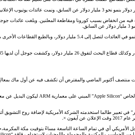
أما قطاعات جوجل الأخرى مثل الأجهزة ومتجر جوجل بلاي فقد حقق نمو في العائد
الماك الجديد كما سبق وأعلنت صانعة الآيفون سي
 “One More Thing” والذي يعني “شيئًا أخر” في تعبير طالما استخدمته الشركة الأمريكية لإ
آيفون ×.
دث سيقام الساعة 10 صباحًا بتوقيت الساحل الأمريكي أي في تمام الساعة التاسعة مساءً بت
اسيب المكتبية والمحمولة واللوحيات لاستخدام رقاقة “Apple Silicon”.