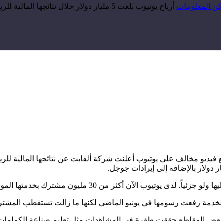
ن المعلومات
أرباح يوتيوب بلغت 5 مليار دولار خلال نتائجها المالية للربع الثالث
مليون مشترك بخدمتها الموسيقية المدفوعة وإجمالاً 35 مليون مشترك.
 بعض المقاطع حققت طفرة في المشاهدات مثل تعليم صناعة الكمامات وا