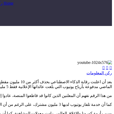
Home
رك



ركن المعلومات
الماضي مدفوعة بأرباح يوتيوب التي بلغت عائداتها الإعلانية فقط 5 مليار دولار بالإضافة إلى إيرادات جوجل.
من هذا الرقم نفهم أن المعلنين الذين كانوا قد قاطعوا المنصة، عادوا إليها ولو جزئياً. لدى يوتيوب الآن أكثر من 30 
كما أن خدمة تلفاز يوتيوب لديها 3 مليون مشترك، على الرغم من أن الخدمة رفعت رسومها في يونيو الماضي لكنها ما زالت تستقطب المشتركين.
بسبب أزمة كورونا والإغلاق العالمي زادت معدلات المشاهدة، كما أن