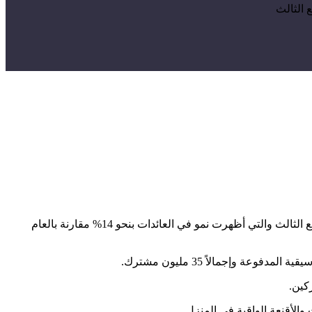
بعد أن اعلنت رقابة الذكاء الاصطناعي بحذف أكثر من 10 مليون مقطع فيديو مخالف على يوتيوب أعلنت شركة ألفابت عن نتائجها المالية للربع الثالث والتي أظهرت نمو في العائدات بنحو 14% مقارنة بالعام
لأقنعة الواقية في المنزل.