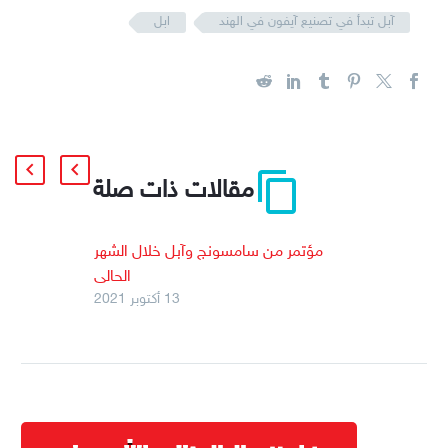
آبل تبدأ في تصنيع آيفون في الهند
ابل
مقالات ذات صلة
مؤتمر من سامسونج وآبل خلال الشهر
الحالى
13 أكتوبر 2021
خلال الشهر الجارى مؤتمر من سامسونج
وآبل فقد أعلنت شركة آبل عن مؤتمر
جديد لهذا العام سيقام في 18 أكتوبر…