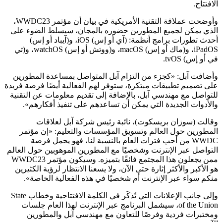
الافتتاح.
وأوضحت عملاقة التقنية الأمريكية في بيان أن مؤتمر WWDC23،
الذي يمكن لجميع المطورين حضوره بالمجان، سيسلط الضوء على
أحدث تطورات برامج أنظمة: (آي أو إس) iOS، و(آيباد أو إس)
iPadOS، و(ماك أو إس) macOS، و(ووتش أو إس) watchOS، و(تي
في أو إس) tvOS.
وأضافت آبل: «كجزء من التزام آبل المتواصل بمساعدة المطورين
على تصميم تطبيقات مبتكرة، ستوفر لهم الفعالية أيضًا فرصة فريدة
للتواصل مع مهندسي آبل، بالإضافة إلى تقديم معلومات عن التقنية
والأدوات الجديدة التي يمكن أن تساعدهم على تنفيذ أفكارهم».
وقالت (سوزان بريسكوت)، نائبة رئيس شركة آبل لعلاقات
المطورين حول العالم وتسويق المؤسسات والتعليم: «إن مؤتمر
WWDC من أحب فترات العام بالنسبة لنا، فهو يحمل فرصة
التواصل عبر الإنترنت وشخصيًا مع المطورين الموهوبين حول العالم
ممن يجعلون هذا المجتمع فائقًا بتميزه. وسيكون مؤتمر WWDC23
هو الأكبر والأكثر إثارة حتى الآن، ولا يسعنا الانتظار لرؤية الكثيرين
منكم سواء عبر الإنترنت أم شخصيًا في هذه الفعالية الخاصة».
وإلى جانب الإعلانات التي تُذكَر في الكلمة الافتتاحية وخطاب State
of the Union، سيشمل البرنامج عبر الإنترنت لهذا العام جلسات
ومختبرات فردية وفرصًا للتعاون مع مهندسي آبل والمطورين